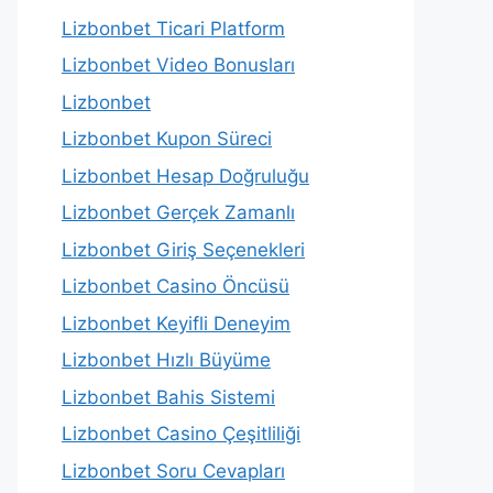
Lizbonbet Ticari Platform
Lizbonbet Video Bonusları
Lizbonbet
Lizbonbet Kupon Süreci
Lizbonbet Hesap Doğruluğu
Lizbonbet Gerçek Zamanlı
Lizbonbet Giriş Seçenekleri
Lizbonbet Casino Öncüsü
Lizbonbet Keyifli Deneyim
Lizbonbet Hızlı Büyüme
Lizbonbet Bahis Sistemi
Lizbonbet Casino Çeşitliliği
Lizbonbet Soru Cevapları