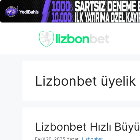
İçeriğe
atla
Lizbonbet üyelik
Lizbonbet Hızlı Büy
Eylül 20, 2025
Yazarı:
Lizbonbet