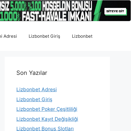
i Adresi
Lizbonbet Giriş
Lizbonbet
Son Yazılar
Lizbonbet Adresi
Lizbonbet Giriş
Lizbonbet Poker Çeşitliliği
Lizbonbet Kayıt Değişikliği
Lizbonbet Bonus Slotları