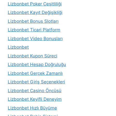
Lizbonbet Poker Çeşitliliği
Lizbonbet Kayıt Değişikliği
Lizbonbet Bonus Slotları
Lizbonbet Ticari Platform
Lizbonbet Video Bonusları
Lizbonbet
Lizbonbet Kupon Süreci
Lizbonbet Hesap Doğruluğu
Lizbonbet Gerçek Zamanlı
Lizbonbet Giriş Seçenekleri
Lizbonbet Casino Öncüsü
Lizbonbet Keyifli Deneyim
Lizbonbet Hızlı Büyüme