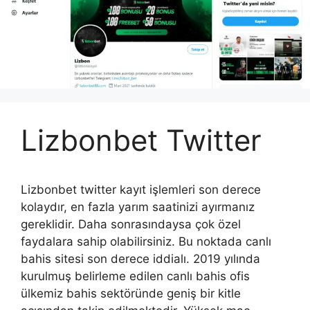
Lizbonbet Twitter
Lizbonbet twitter kayıt işlemleri son derece
kolaydır, en fazla yarım saatinizi ayırmanız
gereklidir. Daha sonrasındaysa çok özel
faydalara sahip olabilirsiniz. Bu noktada canlı
bahis sitesi son derece iddialı. 2019 yılında
kurulmuş belirleme edilen canlı bahis ofis
ülkemiz bahis sektöründe geniş bir kitle