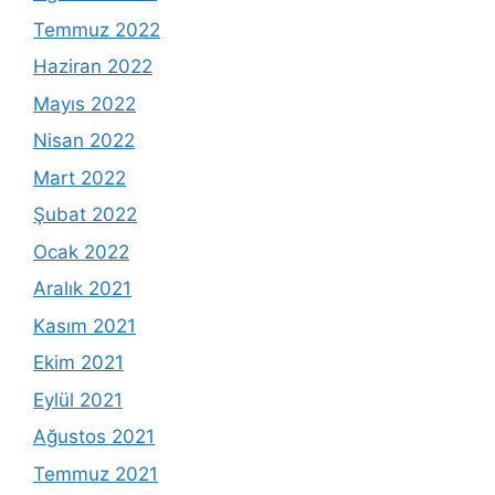
Temmuz 2022
Haziran 2022
Mayıs 2022
Nisan 2022
Mart 2022
Şubat 2022
Ocak 2022
Aralık 2021
Kasım 2021
Ekim 2021
Eylül 2021
Ağustos 2021
Temmuz 2021