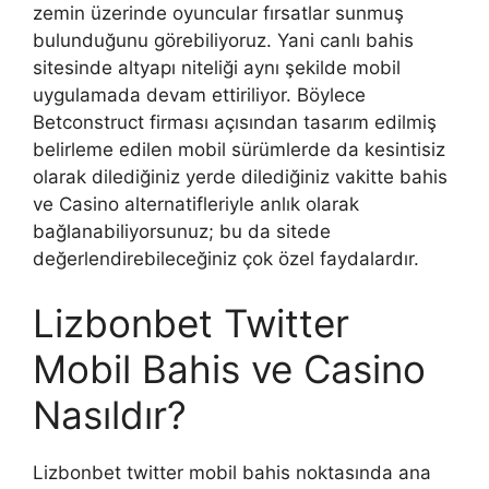
zemin üzerinde oyuncular fırsatlar sunmuş
bulunduğunu görebiliyoruz. Yani canlı bahis
sitesinde altyapı niteliği aynı şekilde mobil
uygulamada devam ettiriliyor. Böylece
Betconstruct firması açısından tasarım edilmiş
belirleme edilen mobil sürümlerde da kesintisiz
olarak dilediğiniz yerde dilediğiniz vakitte bahis
ve Casino alternatifleriyle anlık olarak
bağlanabiliyorsunuz; bu da sitede
değerlendirebileceğiniz çok özel faydalardır.
Lizbonbet Twitter
Mobil Bahis ve Casino
Nasıldır?
Lizbonbet twitter mobil bahis noktasında ana