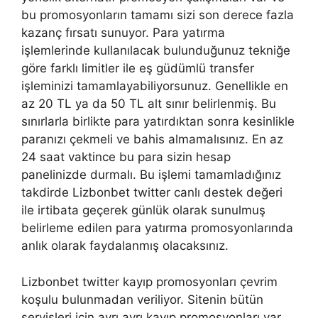
bu promosyonların tamamı sizi son derece fazla
kazanç fırsatı sunuyor. Para yatırma
işlemlerinde kullanılacak bulunduğunuz tekniğe
göre farklı limitler ile eş güdümlü transfer
işleminizi tamamlayabiliyorsunuz. Genellikle en
az 20 TL ya da 50 TL alt sınır belirlenmiş. Bu
sınırlarla birlikte para yatırdıktan sonra kesinlikle
paranızı çekmeli ve bahis almamalısınız. En az
24 saat vaktince bu para sizin hesap
panelinizde durmalı. Bu işlemi tamamladığınız
takdirde Lizbonbet twitter canlı destek değeri
ile irtibata geçerek günlük olarak sunulmuş
belirleme edilen para yatırma promosyonlarında
anlık olarak faydalanmış olacaksınız.
Lizbonbet twitter kayıp promosyonları çevrim
koşulu bulunmadan veriliyor. Sitenin bütün
servisleri için ayrı ayrı kayıp promosyonları var.