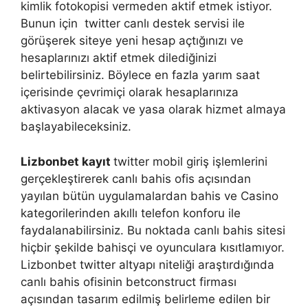
kimlik fotokopisi vermeden aktif etmek istiyor.
Bunun için twitter canlı destek servisi ile
görüşerek siteye yeni hesap açtığınızı ve
hesaplarınızı aktif etmek dilediğinizi
belirtebilirsiniz. Böylece en fazla yarım saat
içerisinde çevrimiçi olarak hesaplarınıza
aktivasyon alacak ve yasa olarak hizmet almaya
başlayabileceksiniz.
Lizbonbet kayıt
twitter mobil giriş işlemlerini
gerçekleştirerek canlı bahis ofis açısından
yayılan bütün uygulamalardan bahis ve Casino
kategorilerinden akıllı telefon konforu ile
faydalanabilirsiniz. Bu noktada canlı bahis sitesi
hiçbir şekilde bahisçi ve oyunculara kısıtlamıyor.
Lizbonbet twitter altyapı niteliği araştırdığında
canlı bahis ofisinin betconstruct firması
açısından tasarım edilmiş belirleme edilen bir