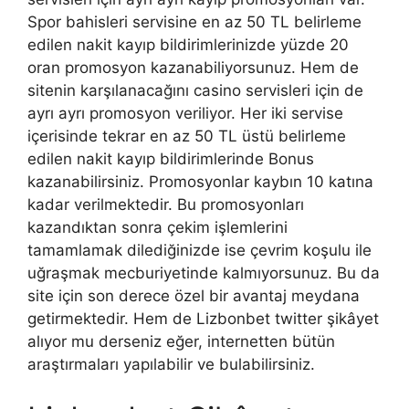
Spor bahisleri servisine en az 50 TL belirleme
edilen nakit kayıp bildirimlerinizde yüzde 20
oran promosyon kazanabiliyorsunuz. Hem de
sitenin karşılanacağını casino servisleri için de
ayrı ayrı promosyon veriliyor. Her iki servise
içerisinde tekrar en az 50 TL üstü belirleme
edilen nakit kayıp bildirimlerinde Bonus
kazanabilirsiniz. Promosyonlar kaybın 10 katına
kadar verilmektedir. Bu promosyonları
kazandıktan sonra çekim işlemlerini
tamamlamak dilediğinizde ise çevrim koşulu ile
uğraşmak mecburiyetinde kalmıyorsunuz. Bu da
site için son derece özel bir avantaj meydana
getirmektedir. Hem de Lizbonbet twitter şikâyet
alıyor mu derseniz eğer, internetten bütün
araştırmaları yapılabilir ve bulabilirsiniz.