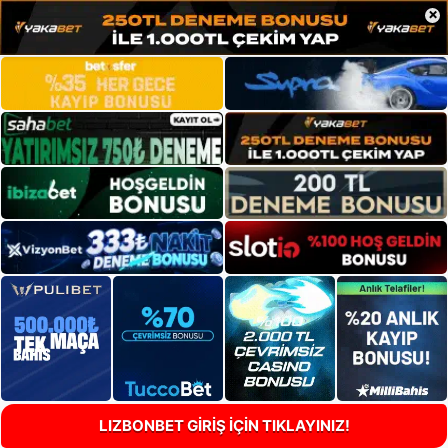
×
LIZBONBET GİRİŞ İÇİN TIKLAYINIZ!