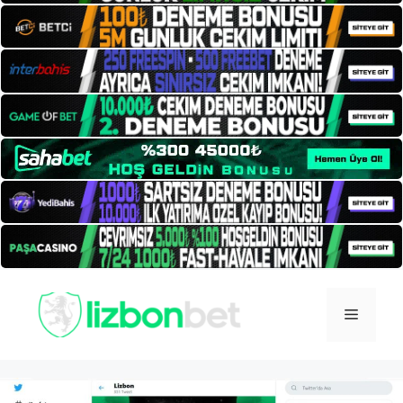
İçeriğe
atla
Menü