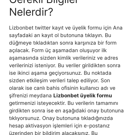
Nelerdir?
Lizbonbet twitter kayıt ve üyelik formu için Ana
sayfadaki an kayıt ol butonuna tıklayın. Bu
düğmeye tıkladıktan sonra karşınıza bir form
açılacak. Form üç aşamadan oluşuyor ilk
aşamasında sizden kimlik verileriniz ve adres
verilerinizi isteniyor. Bu veriler girildikten sonra
ise ikinci aşama geçiyorsunuz. Bu noktada
sizden etkileşim verileri talep ediliyor. Son
olarak ise canlı bahis ofisinin kullanıcı adı ve
şifrenizi meydana
Lizbonbet üyelik formu
getirmenizi isteyecektir. Bu verilerin tamamını
girdikten sonra ise en aşağıdaki onay butonuna
tıklıyorsunuz. Onay butonuna tıkladığınızda
hesap aktivasyon işlemleri için e-postanız
üzerinden bir bildirim alacaksınız. Bu