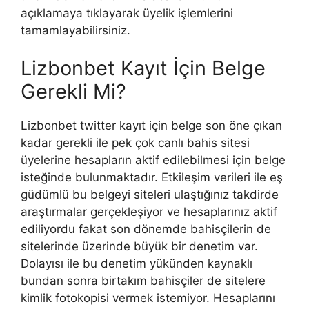
açıklamaya tıklayarak üyelik işlemlerini
tamamlayabilirsiniz.
Lizbonbet Kayıt İçin Belge
Gerekli Mi?
Lizbonbet twitter kayıt için belge son öne çıkan
kadar gerekli ile pek çok canlı bahis sitesi
üyelerine hesapların aktif edilebilmesi için belge
isteğinde bulunmaktadır. Etkileşim verileri ile eş
güdümlü bu belgeyi siteleri ulaştığınız takdirde
araştırmalar gerçekleşiyor ve hesaplarınız aktif
ediliyordu fakat son dönemde bahisçilerin de
sitelerinde üzerinde büyük bir denetim var.
Dolayısı ile bu denetim yükünden kaynaklı
bundan sonra birtakım bahisçiler de sitelere
kimlik fotokopisi vermek istemiyor. Hesaplarını