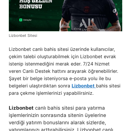
Lizbonbet Sitesi
Lizbonbet canlı bahis sitesi üzerinde kullanıcılar,
çekim talebi oluşturabilmek için Lizbonbet evrak
istenip istenmediğini merak eder. 7/24 hizmet
veren Canlı Destek hattını arayarak öğrenebilirler.
Şayet bir belge isteniyorsa e-posta yolu ile bu
belgeleri ulaştırdıktan sonra
Lizbonbet
bahis sitesi
para çekme işlemlerinizi yapabilirsiniz.
Lizbonbet
canlı bahis sitesi para yatırma
işlemlerinizin sonrasında sitenin üyelerine
verdiği yatırım bonuslarını alarak sizlerde,
yatırımlarınızı arttırabilirsiniz. Lizbonbet canlı