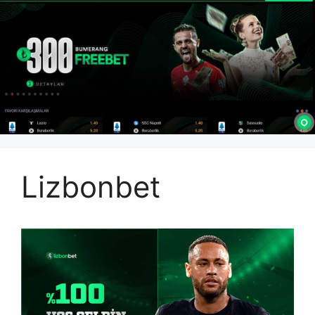
Lizbonbet