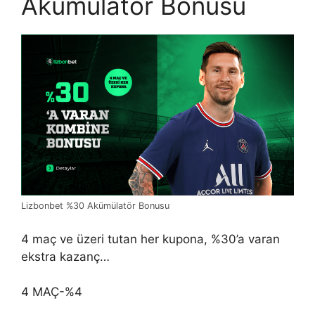
Akümülatör Bonusu
Lizbonbet %30 Akümülatör Bonusu
4 maç ve üzeri tutan her kupona, %30’a varan
ekstra kazanç…
4 MAÇ-%4