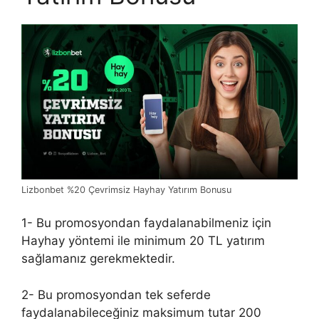
Lizbonbet %20 Çevrimsiz Hayhay Yatırım Bonusu
1- Bu promosyondan faydalanabilmeniz için
Hayhay yöntemi ile minimum 20 TL yatırım
sağlamanız gerekmektedir.
2- Bu promosyondan tek seferde
faydalanabileceğiniz maksimum tutar 200