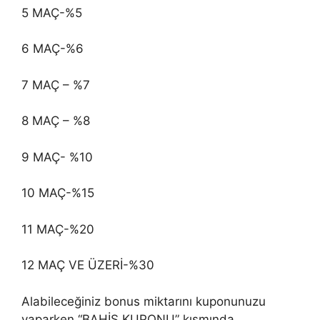
5 MAÇ-%5
6 MAÇ-%6
7 MAÇ – %7
8 MAÇ – %8
9 MAÇ- %10
10 MAÇ-%15
11 MAÇ-%20
12 MAÇ VE ÜZERİ-%30
Alabileceğiniz bonus miktarını kuponunuzu
yaparken “BAHİS KUPONU” kısmında