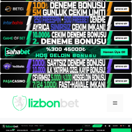
İçeriğe
atla
Menü