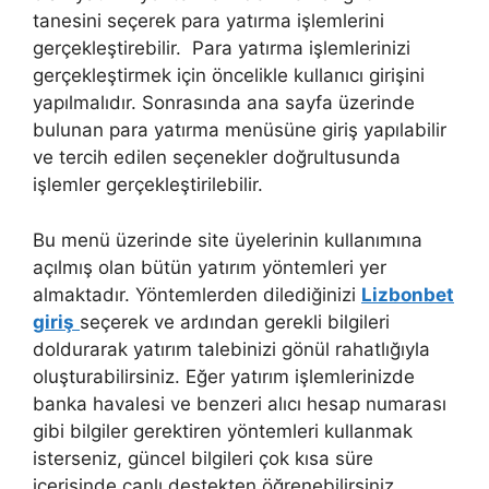
tanesini seçerek para yatırma işlemlerini
gerçekleştirebilir. Para yatırma işlemlerinizi
gerçekleştirmek için öncelikle kullanıcı girişini
yapılmalıdır. Sonrasında ana sayfa üzerinde
bulunan para yatırma menüsüne giriş yapılabilir
ve tercih edilen seçenekler doğrultusunda
işlemler gerçekleştirilebilir.
Bu menü üzerinde site üyelerinin kullanımına
açılmış olan bütün yatırım yöntemleri yer
almaktadır. Yöntemlerden dilediğinizi
Lizbonbet
giriş
seçerek ve ardından gerekli bilgileri
doldurarak yatırım talebinizi gönül rahatlığıyla
oluşturabilirsiniz. Eğer yatırım işlemlerinizde
banka havalesi ve benzeri alıcı hesap numarası
gibi bilgiler gerektiren yöntemleri kullanmak
isterseniz, güncel bilgileri çok kısa süre
içerisinde canlı destekten öğrenebilirsiniz.