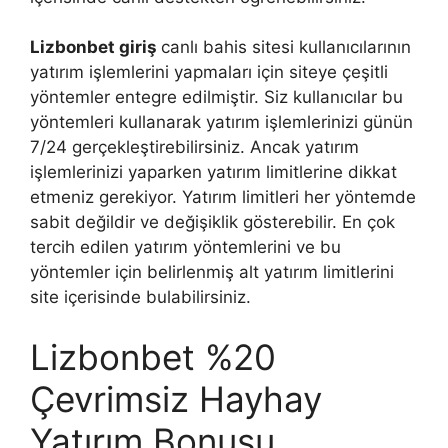
Lizbonbet giriş
canlı bahis sitesi kullanıcılarının
yatırım işlemlerini yapmaları için siteye çeşitli
yöntemler entegre edilmiştir. Siz kullanıcılar bu
yöntemleri kullanarak yatırım işlemlerinizi günün
7/24 gerçekleştirebilirsiniz. Ancak yatırım
işlemlerinizi yaparken yatırım limitlerine dikkat
etmeniz gerekiyor. Yatırım limitleri her yöntemde
sabit değildir ve değişiklik gösterebilir. En çok
tercih edilen yatırım yöntemlerini ve bu
yöntemler için belirlenmiş alt yatırım limitlerini
site içerisinde bulabilirsiniz.
Lizbonbet %20
Çevrimsiz Hayhay
Yatırım Bonusu