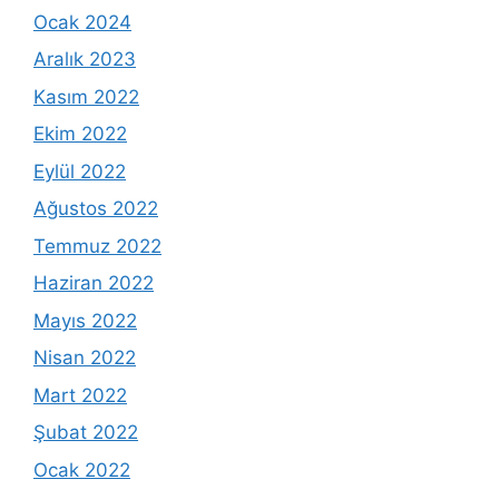
Ocak 2024
Aralık 2023
Kasım 2022
Ekim 2022
Eylül 2022
Ağustos 2022
Temmuz 2022
Haziran 2022
Mayıs 2022
Nisan 2022
Mart 2022
Şubat 2022
Ocak 2022