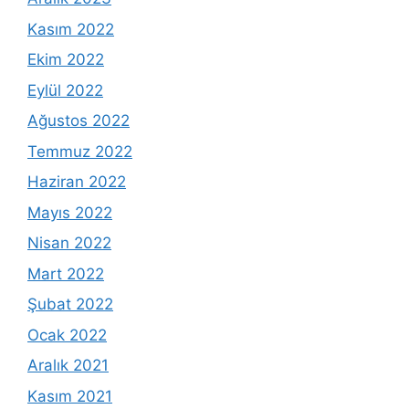
Kasım 2022
Ekim 2022
Eylül 2022
Ağustos 2022
Temmuz 2022
Haziran 2022
Mayıs 2022
Nisan 2022
Mart 2022
Şubat 2022
Ocak 2022
Aralık 2021
Kasım 2021