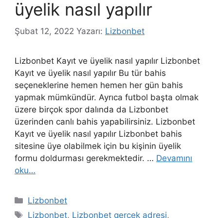
üyelik nasıl yapılır
Şubat 12, 2022
Yazarı:
Lizbonbet
Lizbonbet Kayıt ve üyelik nasıl yapılır Lizbonbet
Kayıt ve üyelik nasıl yapılır Bu tür bahis
seçeneklerine hemen hemen her gün bahis
yapmak mümkündür. Ayrıca futbol başta olmak
üzere birçok spor dalında da Lizbonbet
üzerinden canlı bahis yapabilirsiniz. Lizbonbet
Kayıt ve üyelik nasıl yapılır Lizbonbet bahis
sitesine üye olabilmek için bu kişinin üyelik
formu doldurması gerekmektedir. …
Devamını
oku…
Kategoriler
Lizbonbet
Etiketler
Lizbonbet
,
Lizbonbet gerçek adresi
,