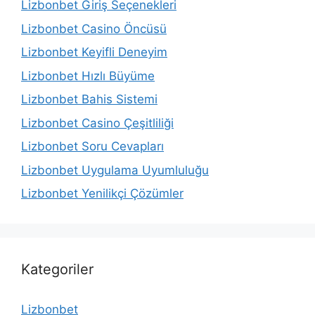
Lizbonbet Giriş Seçenekleri
Lizbonbet Casino Öncüsü
Lizbonbet Keyifli Deneyim
Lizbonbet Hızlı Büyüme
Lizbonbet Bahis Sistemi
Lizbonbet Casino Çeşitliliği
Lizbonbet Soru Cevapları
Lizbonbet Uygulama Uyumluluğu
Lizbonbet Yenilikçi Çözümler
Kategoriler
Lizbonbet