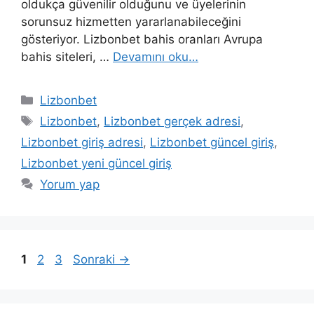
oldukça güvenilir olduğunu ve üyelerinin
sorunsuz hizmetten yararlanabileceğini
gösteriyor. Lizbonbet bahis oranları Avrupa
bahis siteleri, …
Devamını oku…
Kategoriler
Lizbonbet
Etiketler
Lizbonbet
,
Lizbonbet gerçek adresi
,
Lizbonbet giriş adresi
,
Lizbonbet güncel giriş
,
Lizbonbet yeni güncel giriş
Yorum yap
Yazı
Sayfa
Sayfa
Sayfa
1
2
3
Sonraki
→
dolaşımı