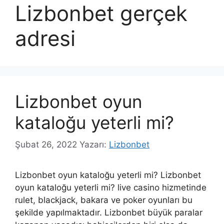
Lizbonbet gerçek
adresi
Lizbonbet oyun
kataloğu yeterli mi?
Şubat 26, 2022
Yazarı:
Lizbonbet
Lizbonbet oyun kataloğu yeterli mi? Lizbonbet
oyun kataloğu yeterli mi? live casino hizmetinde
rulet, blackjack, bakara ve poker oyunları bu
şekilde yapılmaktadır. Lizbonbet büyük paralar