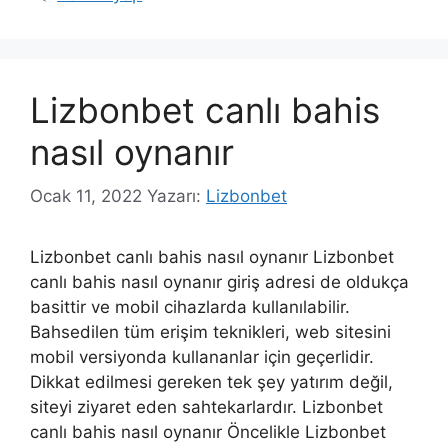
Lizbonbet canlı bahis
nasıl oynanır
Ocak 11, 2022
Yazarı:
Lizbonbet
Lizbonbet canlı bahis nasıl oynanır Lizbonbet
canlı bahis nasıl oynanır giriş adresi de oldukça
basittir ve mobil cihazlarda kullanılabilir.
Bahsedilen tüm erişim teknikleri, web sitesini
mobil versiyonda kullananlar için geçerlidir.
Dikkat edilmesi gereken tek şey yatırım değil,
siteyi ziyaret eden sahtekarlardır. Lizbonbet
canlı bahis nasıl oynanır Öncelikle Lizbonbet