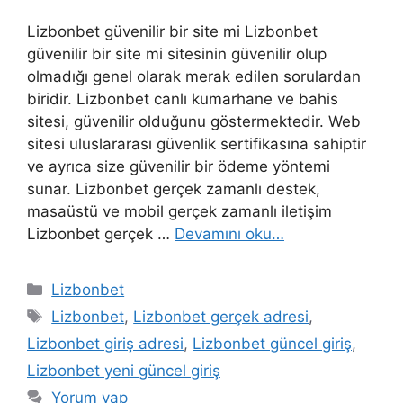
Lizbonbet güvenilir bir site mi Lizbonbet
güvenilir bir site mi sitesinin güvenilir olup
olmadığı genel olarak merak edilen sorulardan
biridir. Lizbonbet canlı kumarhane ve bahis
sitesi, güvenilir olduğunu göstermektedir. Web
sitesi uluslararası güvenlik sertifikasına sahiptir
ve ayrıca size güvenilir bir ödeme yöntemi
sunar. Lizbonbet gerçek zamanlı destek,
masaüstü ve mobil gerçek zamanlı iletişim
Lizbonbet gerçek …
Devamını oku…
Kategoriler
Lizbonbet
Etiketler
Lizbonbet
,
Lizbonbet gerçek adresi
,
Lizbonbet giriş adresi
,
Lizbonbet güncel giriş
,
Lizbonbet yeni güncel giriş
Yorum yap