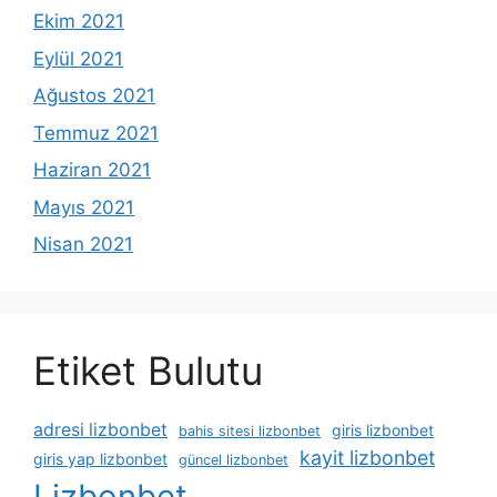
Ekim 2021
Eylül 2021
Ağustos 2021
Temmuz 2021
Haziran 2021
Mayıs 2021
Nisan 2021
Etiket Bulutu
adresi lizbonbet
giris lizbonbet
bahis sitesi lizbonbet
kayit lizbonbet
giris yap lizbonbet
güncel lizbonbet
Lizbonbet