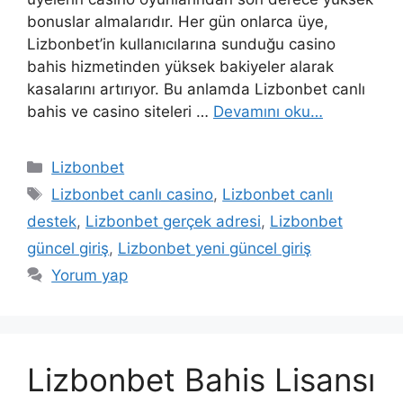
bonuslar almalarıdır. Her gün onlarca üye,
Lizbonbet’in kullanıcılarına sunduğu casino
bahis hizmetinden yüksek bakiyeler alarak
kasalarını artırıyor. Bu anlamda Lizbonbet canlı
bahis ve casino siteleri …
Devamını oku…
Kategoriler
Lizbonbet
Etiketler
Lizbonbet canlı casino
,
Lizbonbet canlı
destek
,
Lizbonbet gerçek adresi
,
Lizbonbet
güncel giriş
,
Lizbonbet yeni güncel giriş
Yorum yap
Lizbonbet Bahis Lisansı