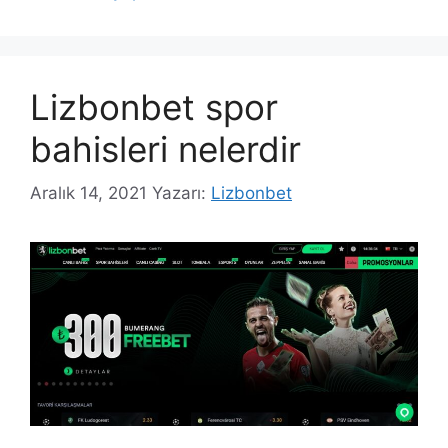
Lizbonbet spor
bahisleri nelerdir
Aralık 14, 2021
Yazarı:
Lizbonbet