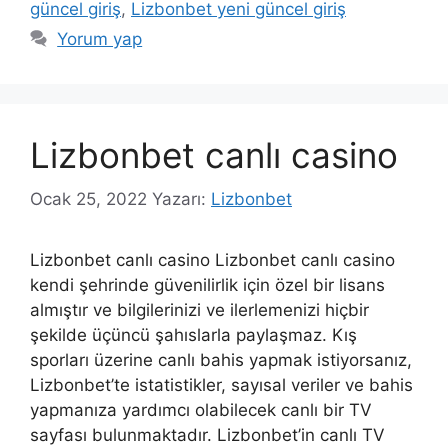
güncel giriş
,
Lizbonbet yeni güncel giriş
Yorum yap
Lizbonbet canlı casino
Ocak 25, 2022
Yazarı:
Lizbonbet
Lizbonbet canlı casino Lizbonbet canlı casino
kendi şehrinde güvenilirlik için özel bir lisans
almıştır ve bilgilerinizi ve ilerlemenizi hiçbir
şekilde üçüncü şahıslarla paylaşmaz. Kış
sporları üzerine canlı bahis yapmak istiyorsanız,
Lizbonbet’te istatistikler, sayısal veriler ve bahis
yapmanıza yardımcı olabilecek canlı bir TV
sayfası bulunmaktadır. Lizbonbet’in canlı TV