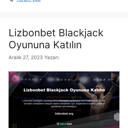
Lizbonbet Blackjack
Oyununa Katılın
Aralık 27, 2023
Yazarı: