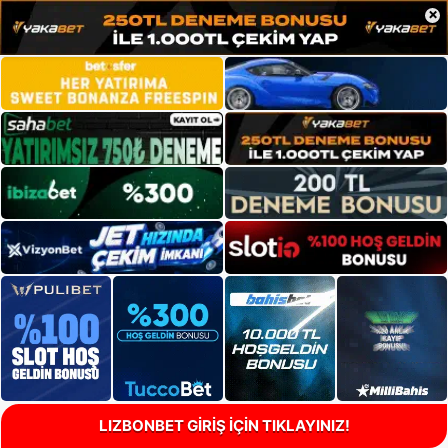
×
LIZBONBET GİRİŞ İÇİN TIKLAYINIZ!