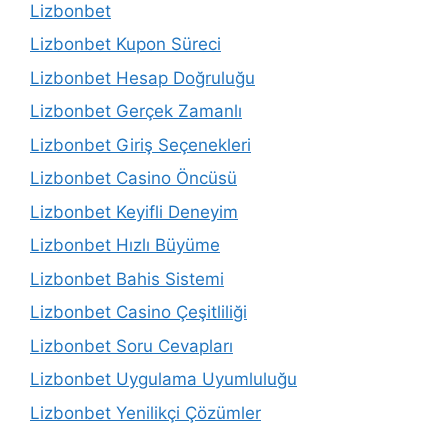
Lizbonbet
Lizbonbet Kupon Süreci
Lizbonbet Hesap Doğruluğu
Lizbonbet Gerçek Zamanlı
Lizbonbet Giriş Seçenekleri
Lizbonbet Casino Öncüsü
Lizbonbet Keyifli Deneyim
Lizbonbet Hızlı Büyüme
Lizbonbet Bahis Sistemi
Lizbonbet Casino Çeşitliliği
Lizbonbet Soru Cevapları
Lizbonbet Uygulama Uyumluluğu
Lizbonbet Yenilikçi Çözümler