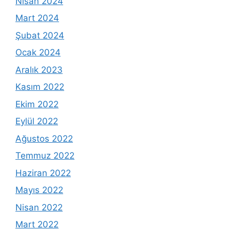
Nisan 2024
Mart 2024
Şubat 2024
Ocak 2024
Aralık 2023
Kasım 2022
Ekim 2022
Eylül 2022
Ağustos 2022
Temmuz 2022
Haziran 2022
Mayıs 2022
Nisan 2022
Mart 2022