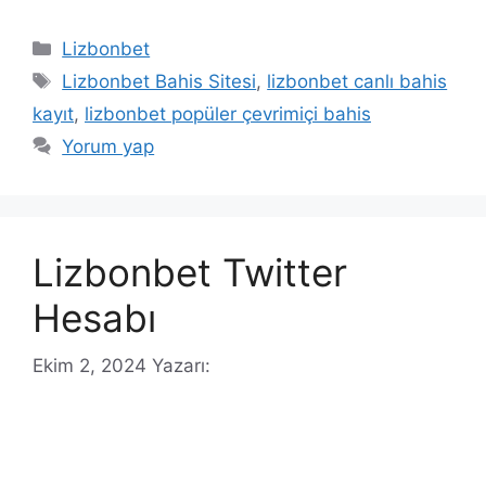
Kategoriler
Lizbonbet
Etiketler
Lizbonbet Bahis Sitesi
,
lizbonbet canlı bahis
kayıt
,
lizbonbet popüler çevrimiçi bahis
Yorum yap
Lizbonbet Twitter
Hesabı
Ekim 2, 2024
Yazarı: