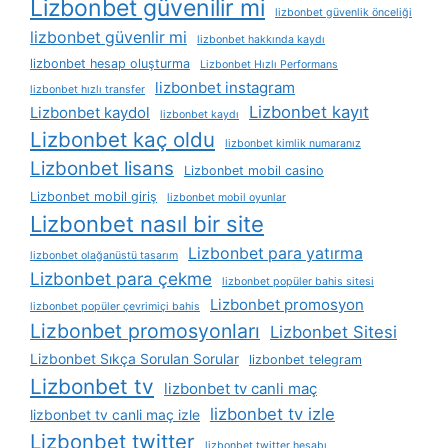
Lizbonbet güvenilir mi
lizbonbet güvenlik önceliği
lizbonbet güvenlir mi
lizbonbet hakkında kaydı
lizbonbet hesap oluşturma
Lizbonbet Hızlı Performans
lizbonbet instagram
lizbonbet hızlı transfer
Lizbonbet kayıt
Lizbonbet kaydol
lizbonbet kaydı
Lizbonbet kaç oldu
lizbonbet kimlik numaranız
Lizbonbet lisans
Lizbonbet mobil casino
Lizbonbet mobil giriş
lizbonbet mobil oyunlar
Lizbonbet nasıl bir site
Lizbonbet para yatırma
lizbonbet olağanüstü tasarım
Lizbonbet para çekme
lizbonbet popüler bahis sitesi
Lizbonbet promosyon
lizbonbet popüler çevrimiçi bahis
Lizbonbet promosyonları
Lizbonbet Sitesi
Lizbonbet Sıkça Sorulan Sorular
lizbonbet telegram
Lizbonbet tv
lizbonbet tv canli maç
lizbonbet tv izle
lizbonbet tv canli maç izle
Lizbonbet twitter
lizbonbet twitter hesabı