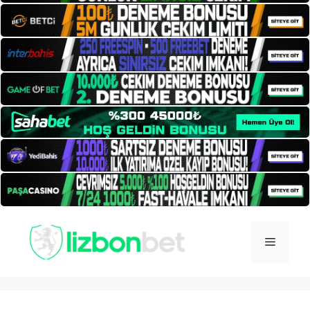
İçeriğe
atla
Menü