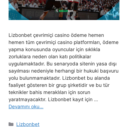
Lizbonbet çevrimiçi casino ödeme hemen
hemen tüm çevrimiçi casino platformları, ödeme
yapma konusunda oyuncular için sıklıkla
zorluklara neden olan katı politikalar
uygulamaktadır. Bu senaryoda sitenin yasa dışı
sayılması nedeniyle herhangi bir hukuki başvuru
yolu bulunmamaktadır. Lizbonbet bu alanda
faaliyet gösteren bir grup şirketidir ve bu tür
teknikler bahis meraklıları için sorun
yaratmayacaktır. Lizbonbet kayıt için …
Devamını oku…
Kategoriler
Lizbonbet