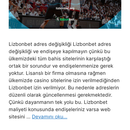
Lizbonbet adres değişikliği Lizbonbet adres
değişikliği ve endişeye kapılmayın çünkü bu
ülkemizdeki tüm bahis sitelerinin karşılaştığı
ortak bir sorundur ve endişelenmenize gerek
yoktur. Lisanslı bir firma olmasına rağmen
ülkemizde casino sitelerine izin verilmediğinden
Lizbonbet izin verilmiyor. Bu nedenle adreslerin
düzenli olarak güncellenmesi gerekmektedir.
Çünkü dayanmanın tek yolu bu. Lizbonbet
maliyeti konusunda endişeleriniz varsa web
sitesini …
Devamını oku…