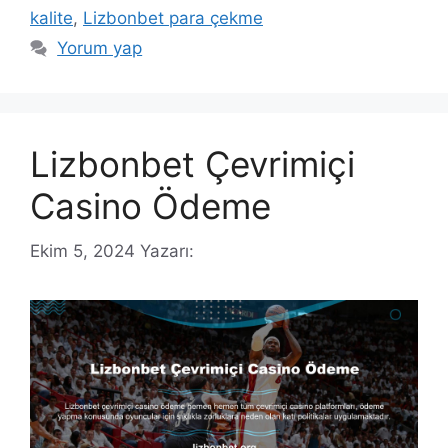
kalite
,
Lizbonbet para çekme
Yorum yap
Lizbonbet Çevrimiçi
Casino Ödeme
Ekim 5, 2024
Yazarı: