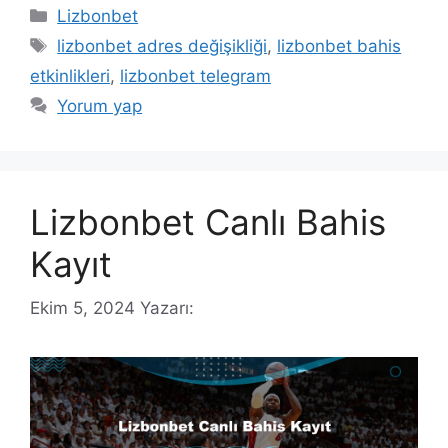
Kategoriler
Lizbonbet
Etiketler
lizbonbet adres değişikliği
,
lizbonbet bahis
etkinlikleri
,
lizbonbet telegram
Yorum yap
Lizbonbet Canlı Bahis
Kayıt
Ekim 5, 2024
Yazarı: