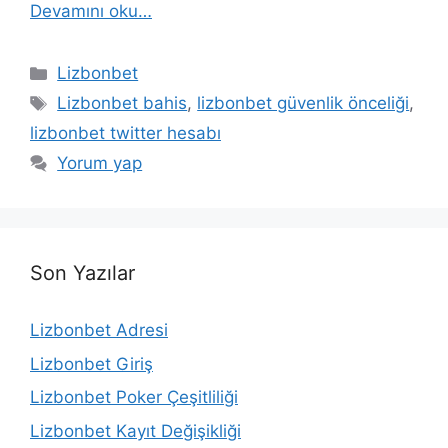
Devamını oku…
Kategoriler
Lizbonbet
Etiketler
Lizbonbet bahis
,
lizbonbet güvenlik önceliği
,
lizbonbet twitter hesabı
Yorum yap
Son Yazılar
Lizbonbet Adresi
Lizbonbet Giriş
Lizbonbet Poker Çeşitliliği
Lizbonbet Kayıt Değişikliği