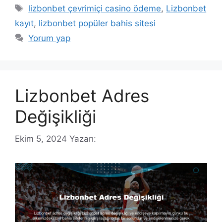
Etiketler
lizbonbet çevrimiçi casino ödeme
,
Lizbonbet
kayıt
,
lizbonbet popüler bahis sitesi
Yorum yap
Lizbonbet Adres
Değişikliği
Ekim 5, 2024
Yazarı: