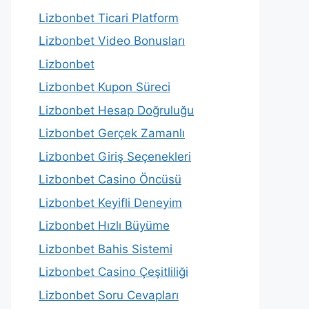
Lizbonbet Ticari Platform
Lizbonbet Video Bonusları
Lizbonbet
Lizbonbet Kupon Süreci
Lizbonbet Hesap Doğruluğu
Lizbonbet Gerçek Zamanlı
Lizbonbet Giriş Seçenekleri
Lizbonbet Casino Öncüsü
Lizbonbet Keyifli Deneyim
Lizbonbet Hızlı Büyüme
Lizbonbet Bahis Sistemi
Lizbonbet Casino Çeşitliliği
Lizbonbet Soru Cevapları