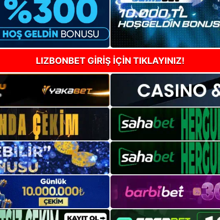
LIZBONBET GİRİŞ İÇİN TIKLAYINIZ!