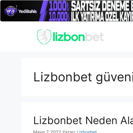
İçeriğe
atla
Lizbonbet güveni
Lizbonbet Neden Ala
Mayıs 7, 2022
Yazarı:
Lizbonbet