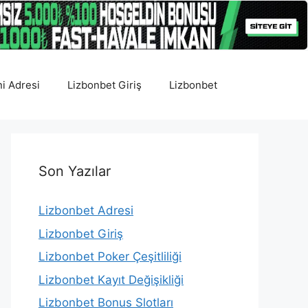
i Adresi
Lizbonbet Giriş
Lizbonbet
Son Yazılar
Lizbonbet Adresi
Lizbonbet Giriş
Lizbonbet Poker Çeşitliliği
Lizbonbet Kayıt Değişikliği
Lizbonbet Bonus Slotları