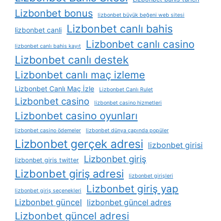
Lizbonbet bonus
lizbonbet büyük beğeni web sitesi
Lizbonbet canlı bahis
lizbonbet canli
Lizbonbet canlı casino
lizbonbet canlı bahis kayıt
Lizbonbet canlı destek
Lizbonbet canlı maç izleme
Lizbonbet Canlı Maç İzle
Lizbonbet Canlı Rulet
Lizbonbet casino
lizbonbet casino hizmetleri
Lizbonbet casino oyunları
lizbonbet casino ödemeler
lizbonbet dünya çapında popüler
Lizbonbet gerçek adresi
lizbonbet girisi
Lizbonbet giriş
lizbonbet giris twitter
Lizbonbet giriş adresi
lizbonbet girişleri
Lizbonbet giriş yap
lizbonbet giriş seçenekleri
Lizbonbet güncel
lizbonbet güncel adres
Lizbonbet güncel adresi