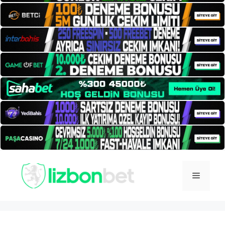
İçeriğe
atla
Menü