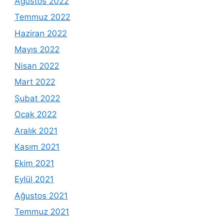
Ağustos 2022
Temmuz 2022
Haziran 2022
Mayıs 2022
Nisan 2022
Mart 2022
Şubat 2022
Ocak 2022
Aralık 2021
Kasım 2021
Ekim 2021
Eylül 2021
Ağustos 2021
Temmuz 2021