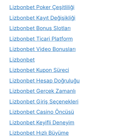
Lizbonbet Poker Çeşitliliği
Lizbonbet Kayıt Değişikliği
Lizbonbet Bonus Slotları
Lizbonbet Ticari Platform
Lizbonbet Video Bonusları
Lizbonbet
Lizbonbet Kupon Süreci
Lizbonbet Hesap Doğruluğu
Lizbonbet Gerçek Zamanlı
Lizbonbet Giriş Seçenekleri
Lizbonbet Casino Öncüsü
Lizbonbet Keyifli Deneyim
Lizbonbet Hızlı Büyüme