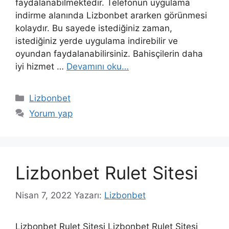
faydalanabilmektedir. Telefonun uygulama
indirme alanında Lizbonbet ararken görünmesi
kolaydır. Bu sayede istediğiniz zaman,
istediğiniz yerde uygulama indirebilir ve
oyundan faydalanabilirsiniz. Bahisçilerin daha
iyi hizmet …
Devamını oku…
Kategoriler
Lizbonbet
Yorum yap
Lizbonbet Rulet Sitesi
Nisan 7, 2022
Yazarı:
Lizbonbet
Lizbonbet Rulet Sitesi Lizbonbet Rulet Sitesi