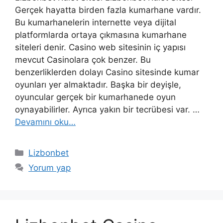
Gerçek hayatta birden fazla kumarhane vardır.
Bu kumarhanelerin internette veya dijital
platformlarda ortaya çıkmasına kumarhane
siteleri denir. Casino web sitesinin iç yapısı
mevcut Casinolara çok benzer. Bu
benzerliklerden dolayı Casino sitesinde kumar
oyunları yer almaktadır. Başka bir deyişle,
oyuncular gerçek bir kumarhanede oyun
oynayabilirler. Ayrıca yakın bir tecrübesi var. …
Devamını oku…
Kategoriler
Lizbonbet
Yorum yap