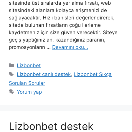
sitesinde üst sıralarda yer alma fırsatı, web
sitesindeki alanlara kolayca erişmenizi de
sağlayacaktır. Hızlı bahisleri değerlendirerek,
sitede bulunan fırsatların çoğu ilerleme
kaydetmeniz için size güven verecektir. Siteye
geçiş yaptığınız an, kazandığınız paranın,
promosyonların …
Devamını oku…
Kategoriler
Lizbonbet
Etiketler
Lizbonbet canlı destek
,
Lizbonbet Sıkça
Sorulan Sorular
Yorum yap
Lizbonbet destek