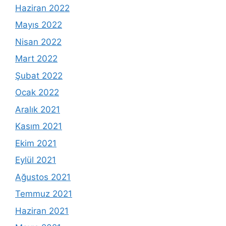
Haziran 2022
Mayıs 2022
Nisan 2022
Mart 2022
Şubat 2022
Ocak 2022
Aralık 2021
Kasım 2021
Ekim 2021
Eylül 2021
Ağustos 2021
Temmuz 2021
Haziran 2021