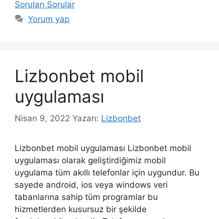
Sorulan Sorular
Yorum yap
Lizbonbet mobil
uygulaması
Nisan 9, 2022
Yazarı:
Lizbonbet
Lizbonbet mobil uygulaması Lizbonbet mobil
uygulaması olarak geliştirdiğimiz mobil
uygulama tüm akıllı telefonlar için uygundur. Bu
sayede android, ios veya windows veri
tabanlarına sahip tüm programlar bu
hizmetlerden kusursuz bir şekilde