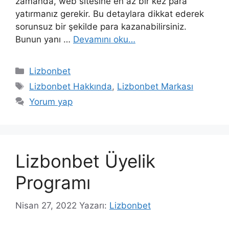
zamanda, web sitesine en az bir kez para
yatırmanız gerekir. Bu detaylara dikkat ederek
sorunsuz bir şekilde para kazanabilirsiniz.
Bunun yanı …
Devamını oku…
Kategoriler
Lizbonbet
Etiketler
Lizbonbet Hakkında
,
Lizbonbet Markası
Yorum yap
Lizbonbet Üyelik
Programı
Nisan 27, 2022
Yazarı:
Lizbonbet