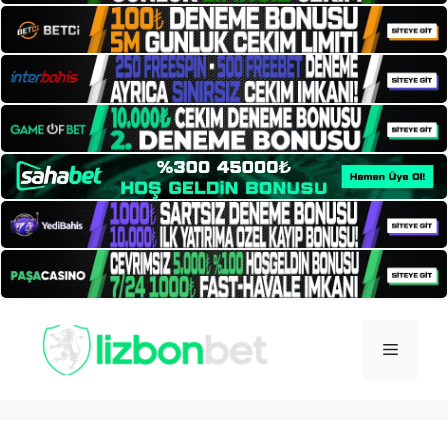
İçeriğe
atla
Menü