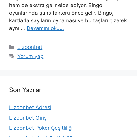
hem de ekstra gelir elde ediyor. Bingo
oyunlarında şans faktörü önce gelir. Bingo,
kartlarla sayıların oynaması ve bu taşları çizerek
aynı …
Devamını oku…
Kategoriler
Lizbonbet
Yorum yap
Son Yazılar
Lizbonbet Adresi
Lizbonbet Giriş
Lizbonbet Poker Çeşitliliği