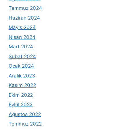
Temmuz 2024
Haziran 2024
Mayıs 2024
Nisan 2024
Mart 2024
Şubat 2024
Ocak 2024
Aralık 2023
Kasım 2022
Ekim 2022
Eylül 2022
Ağustos 2022
Temmuz 2022