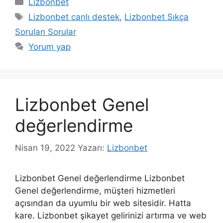
Kategoriler
Lizbonbet
Etiketler
Lizbonbet canlı destek
,
Lizbonbet Sıkça
Sorulan Sorular
Yorum yap
Lizbonbet Genel
değerlendirme
Nisan 19, 2022
Yazarı:
Lizbonbet
Lizbonbet Genel değerlendirme Lizbonbet
Genel değerlendirme, müşteri hizmetleri
açısından da uyumlu bir web sitesidir. Hatta
kare. Lizbonbet şikayet gelirinizi artırma ve web