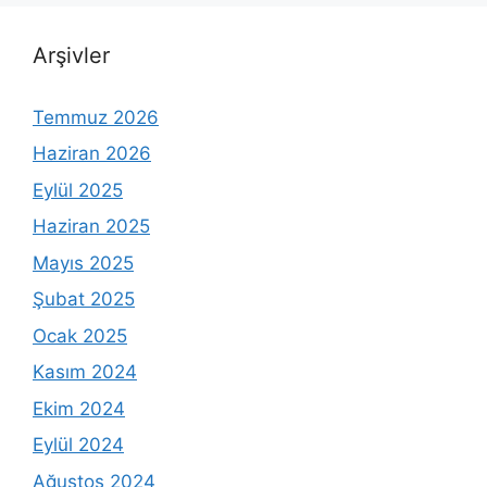
Arşivler
Temmuz 2026
Haziran 2026
Eylül 2025
Haziran 2025
Mayıs 2025
Şubat 2025
Ocak 2025
Kasım 2024
Ekim 2024
Eylül 2024
Ağustos 2024