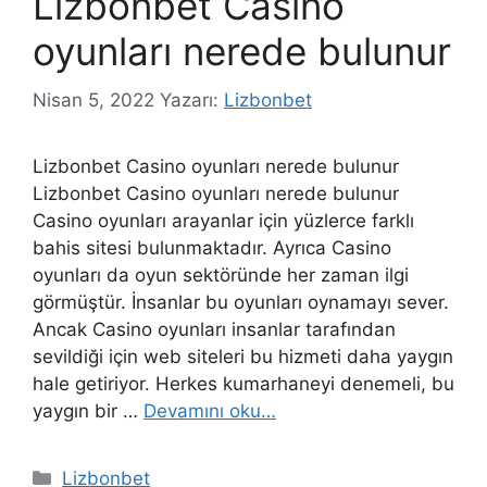
Lizbonbet Casino
oyunları nerede bulunur
Nisan 5, 2022
Yazarı:
Lizbonbet
Lizbonbet Casino oyunları nerede bulunur
Lizbonbet Casino oyunları nerede bulunur
Casino oyunları arayanlar için yüzlerce farklı
bahis sitesi bulunmaktadır. Ayrıca Casino
oyunları da oyun sektöründe her zaman ilgi
görmüştür. İnsanlar bu oyunları oynamayı sever.
Ancak Casino oyunları insanlar tarafından
sevildiği için web siteleri bu hizmeti daha yaygın
hale getiriyor. Herkes kumarhaneyi denemeli, bu
yaygın bir …
Devamını oku…
Kategoriler
Lizbonbet