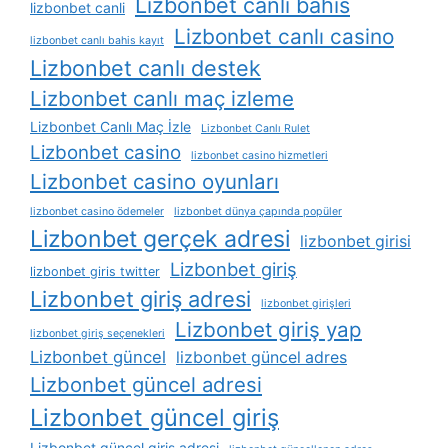
Lizbonbet canlı bahis
lizbonbet canli
Lizbonbet canlı casino
lizbonbet canlı bahis kayıt
Lizbonbet canlı destek
Lizbonbet canlı maç izleme
Lizbonbet Canlı Maç İzle
Lizbonbet Canlı Rulet
Lizbonbet casino
lizbonbet casino hizmetleri
Lizbonbet casino oyunları
lizbonbet casino ödemeler
lizbonbet dünya çapında popüler
Lizbonbet gerçek adresi
lizbonbet girisi
Lizbonbet giriş
lizbonbet giris twitter
Lizbonbet giriş adresi
lizbonbet girişleri
Lizbonbet giriş yap
lizbonbet giriş seçenekleri
Lizbonbet güncel
lizbonbet güncel adres
Lizbonbet güncel adresi
Lizbonbet güncel giriş
Lizbonbet güncel giriş adresi