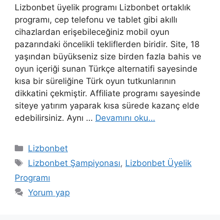
Lizbonbet üyelik programı Lizbonbet ortaklık
programı, cep telefonu ve tablet gibi akıllı
cihazlardan erişebileceğiniz mobil oyun
pazarındaki öncelikli tekliflerden biridir. Site, 18
yaşından büyükseniz size birden fazla bahis ve
oyun içeriği sunan Türkçe alternatifi sayesinde
kısa bir süreliğine Türk oyun tutkunlarının
dikkatini çekmiştir. Affiliate programı sayesinde
siteye yatırım yaparak kısa sürede kazanç elde
edebilirsiniz. Aynı …
Devamını oku…
Kategoriler
Lizbonbet
Etiketler
Lizbonbet Şampiyonası
,
Lizbonbet Üyelik
Programı
Yorum yap