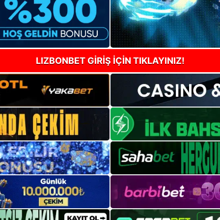
LIZBONBET GİRİŞ İÇİN TIKLAYINIZ!