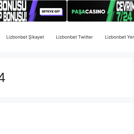
Lizbonbet Şikayet
Lizbonbet Twitter
Lizbonbet Yen
4