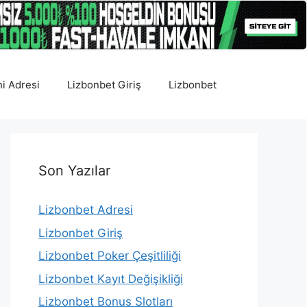
i Adresi
Lizbonbet Giriş
Lizbonbet
Son Yazılar
Lizbonbet Adresi
Lizbonbet Giriş
Lizbonbet Poker Çeşitliliği
Lizbonbet Kayıt Değişikliği
Lizbonbet Bonus Slotları