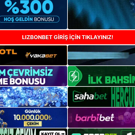
LIZBONBET GİRİŞ İÇİN TIKLAYINIZ!