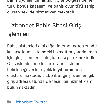
bahis oyunları olmaktadır. Site bölgesinde her
türlü bonus kazanımı ve bahis oyun türü sahip
olunan şekilde hizmet verilmektedir.
Lizbonbet Bahis Sitesi Giriş
İşlemleri
Bahis sistemleri gibi diğer internet adreslerinde
kullanıcıların sistemdeki hizmetten yararlanması
için giriş işlemlerini oluşturması gerekmektedir.
Giriş işlemlerinde kullanıcıların sisteme
belirteceği veriler üyelik kayıt formunda
oluşturulmaktadır. Lizbonbet giriş işlemleri gibi
giriş adresi üstünde de tesirli bir hizmet kısmı
bulunmaktadır.
Kategoriler
Lizbonbet Twitter