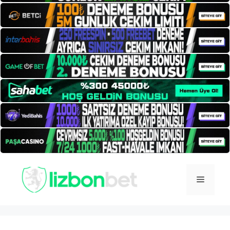
İçeriğe
atla
Menü