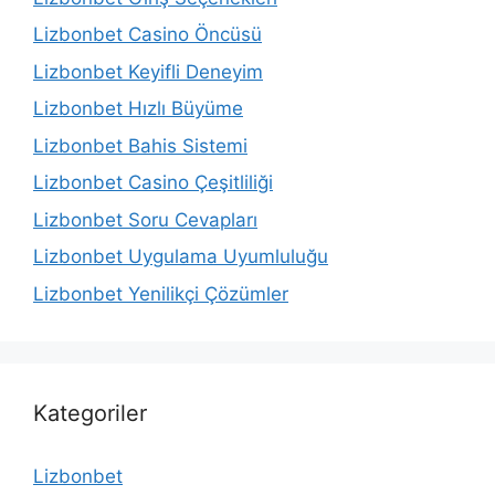
Lizbonbet Casino Öncüsü
Lizbonbet Keyifli Deneyim
Lizbonbet Hızlı Büyüme
Lizbonbet Bahis Sistemi
Lizbonbet Casino Çeşitliliği
Lizbonbet Soru Cevapları
Lizbonbet Uygulama Uyumluluğu
Lizbonbet Yenilikçi Çözümler
Kategoriler
Lizbonbet