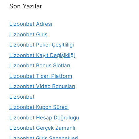
Son Yazılar
Lizbonbet Adresi
Lizbonbet Giriş
Lizbonbet Poker Çeşitliliği
Lizbonbet Kayıt Değişikliği
Lizbonbet Bonus Slotları
Lizbonbet Ticari Platform
Lizbonbet Video Bonusları
Lizbonbet
Lizbonbet Kupon Süreci
Lizbonbet Hesap Doğruluğu
Lizbonbet Gerçek Zamanlı
Lizbonbet Giriş Seçenekleri