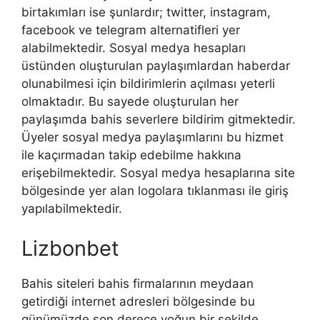
birtakımları ise şunlardır; twitter, instagram,
facebook ve telegram alternatifleri yer
alabilmektedir. Sosyal medya hesapları
üstünden oluşturulan paylaşımlardan haberdar
olunabilmesi için bildirimlerin açılması yeterli
olmaktadır. Bu sayede oluşturulan her
paylaşımda bahis severlere bildirim gitmektedir.
Üyeler sosyal medya paylaşımlarını bu hizmet
ile kaçırmadan takip edebilme hakkına
erişebilmektedir. Sosyal medya hesaplarına site
bölgesinde yer alan logolara tıklanması ile giriş
yapılabilmektedir.
Lizbonbet
Bahis siteleri bahis firmalarının meydaan
getirdiği internet adresleri bölgesinde bu
günümüzde son derece yoğun bir şekilde