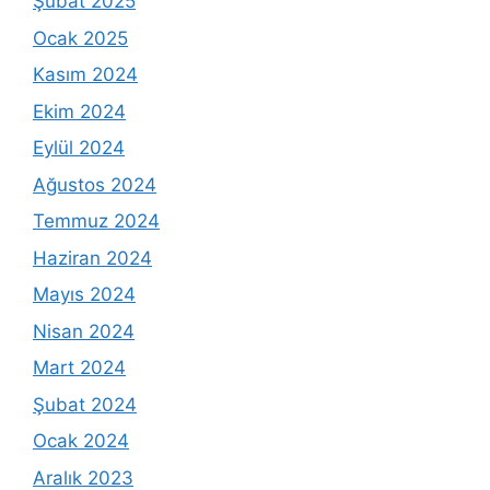
Şubat 2025
Ocak 2025
Kasım 2024
Ekim 2024
Eylül 2024
Ağustos 2024
Temmuz 2024
Haziran 2024
Mayıs 2024
Nisan 2024
Mart 2024
Şubat 2024
Ocak 2024
Aralık 2023