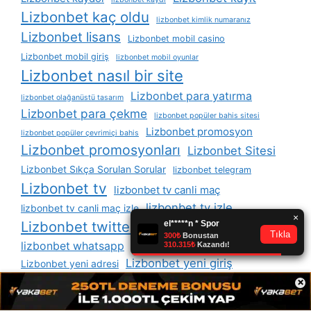
Lizbonbet kaç oldu
lizbonbet kimlik numaranız
Lizbonbet lisans
Lizbonbet mobil casino
Lizbonbet mobil giriş
lizbonbet mobil oyunlar
Lizbonbet nasıl bir site
Lizbonbet para yatırma
lizbonbet olağanüstü tasarım
Lizbonbet para çekme
lizbonbet popüler bahis sitesi
Lizbonbet promosyon
lizbonbet popüler çevrimiçi bahis
Lizbonbet promosyonları
Lizbonbet Sitesi
Lizbonbet Sıkça Sorulan Sorular
lizbonbet telegram
Lizbonbet tv
lizbonbet tv canli maç
lizbonbet tv izle
lizbonbet tv canli maç izle
Lizbonbet twitter
lizbonbet twitter hesabı
lizbonbet whatsapp
lizbonbet yeni adres
Lizbonbet yeni giriş
Lizbonbet yeni adresi
×
Lizbonbet yeni giriş adresi
Lizbonbet yeni güncel giriş