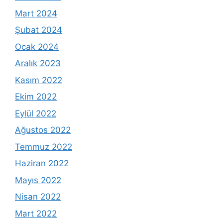
Mart 2024
Şubat 2024
Ocak 2024
Aralık 2023
Kasım 2022
Ekim 2022
Eylül 2022
Ağustos 2022
Temmuz 2022
Haziran 2022
Mayıs 2022
Nisan 2022
Mart 2022