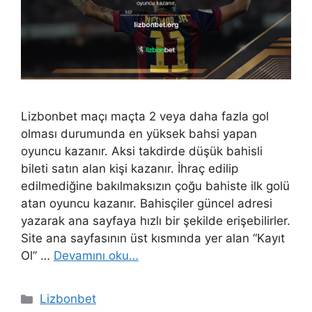
Lizbonbet maçı maçta 2 veya daha fazla gol
olması durumunda en yüksek bahsi yapan
oyuncu kazanır. Aksi takdirde düşük bahisli
bileti satın alan kişi kazanır. İhraç edilip
edilmediğine bakılmaksızın çoğu bahiste ilk golü
atan oyuncu kazanır. Bahisçiler güncel adresi
yazarak ana sayfaya hızlı bir şekilde erişebilirler.
Site ana sayfasının üst kısmında yer alan “Kayıt
Ol” …
Devamını oku…
Kategoriler
Lizbonbet