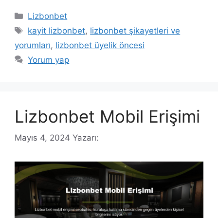
Kategoriler
Lizbonbet
Etiketler
kayit lizbonbet
,
lizbonbet şikayetleri ve
yorumları
,
lizbonbet üyelik öncesi
Yorum yap
Lizbonbet Mobil Erişimi
Mayıs 4, 2024
Yazarı: