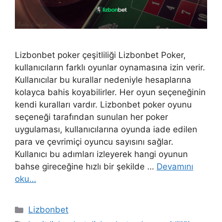
Lizbonbet poker çeşitliliği Lizbonbet Poker,
kullanıcıların farklı oyunlar oynamasına izin verir.
Kullanıcılar bu kurallar nedeniyle hesaplarına
kolayca bahis koyabilirler. Her oyun seçeneğinin
kendi kuralları vardır. Lizbonbet poker oyunu
seçeneği tarafından sunulan her poker
uygulaması, kullanıcılarına oyunda iade edilen
para ve çevrimiçi oyuncu sayısını sağlar.
Kullanıcı bu adımları izleyerek hangi oyunun
bahse gireceğine hızlı bir şekilde …
Devamını
oku…
Kategoriler
Lizbonbet