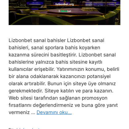
Lizbonbet sanal bahisler Lizbonbet sanal
bahisleri, sanal sporlara bahis koyarken
kazanma sürecini basitleştirir. Lizbonbet sanal
bahislerine yalnızca bahis sitesine kayıtlı
kullanıcılar erişebilir. Yatırımınızın konumu, belirli
bir alana odaklanarak kazancınızı potansiyel
olarak artırabilir. Bunun için siteye üye olmanız
gerekmektedir. Siteye katılın ve para kazanın.
Web sitesi tarafından sağlanan promosyon
fırsatlarını değerlendirmeniz ve buna göre yanıt
vermeniz …
Devamını oku…