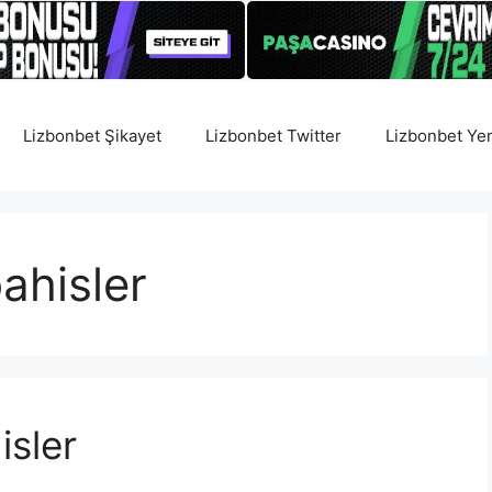
Lizbonbet Şikayet
Lizbonbet Twitter
Lizbonbet Yen
ahisler
isler