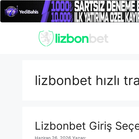
İçeriğe
atla
lizbonbet hızlı tr
Lizbonbet Giriş Seçe
Haziran 26, 2026
Yazarı: