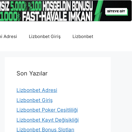
i Adresi
Lizbonbet Giriş
Lizbonbet
Son Yazılar
Lizbonbet Adresi
Lizbonbet Giriş
Lizbonbet Poker Çeşitliliği
Lizbonbet Kayıt Değişikliği
Lizbonbet Bonus Slotları