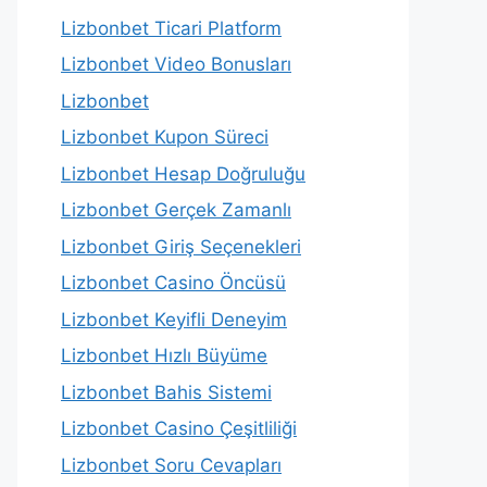
Lizbonbet Ticari Platform
Lizbonbet Video Bonusları
Lizbonbet
Lizbonbet Kupon Süreci
Lizbonbet Hesap Doğruluğu
Lizbonbet Gerçek Zamanlı
Lizbonbet Giriş Seçenekleri
Lizbonbet Casino Öncüsü
Lizbonbet Keyifli Deneyim
Lizbonbet Hızlı Büyüme
Lizbonbet Bahis Sistemi
Lizbonbet Casino Çeşitliliği
Lizbonbet Soru Cevapları