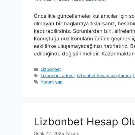
Öncelikle güncellemeler kullanıcılar için 
olmayan bir bağlantıya tıklarsanız, hesabı
kaptırabilirsiniz. Sorunlardan biri, şifre
Konuştuğumuz konuların önüne geçmek için
eski linke ulaşamayacağınızı hatırlatırız. B
edildiğinde değiştirilmelidir. Kazanmakt
Kategoriler
Lizbonbet
Etiketler
Lizbonbet adresi
,
lizbonbet hesap oluşturma
,
Yorum yap
Lizbonbet Hesap Ol
Ocak 22, 2025
Yazarı: