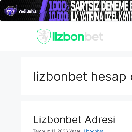
İçeriğe
atla
lizbonbet hesap
Lizbonbet Adresi
Temmuz 11, 2026
Yazarı:
Lizbonbet