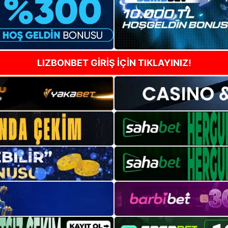
LIZBONBET GİRİŞ İÇİN TIKLAYINIZ!