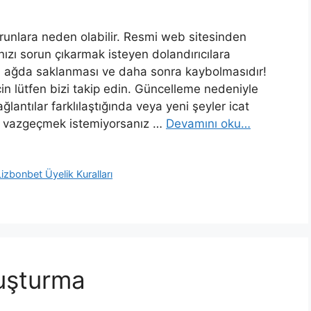
sorunlara neden olabilir. Resmi web sitesinden
nızı sorun çıkarmak isteyen dolandırıcılara
lerin ağda saklanması ve daha sonra kaybolmasıdır!
 lütfen bizi takip edin. Güncelleme nedeniyle
ağlantılar farklılaştığında veya yeni şeyler icat
an vazgeçmek istemiyorsanız …
Devamını oku…
Lizbonbet Üyelik Kuralları
uşturma