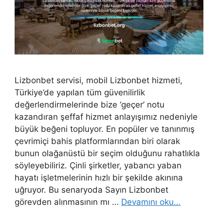
Lizbonbet servisi, mobil Lizbonbet hizmeti,
Türkiye’de yapılan tüm güvenilirlik
değerlendirmelerinde bize ‘geçer’ notu
kazandıran şeffaf hizmet anlayışımız nedeniyle
büyük beğeni topluyor. En popüler ve tanınmış
çevrimiçi bahis platformlarından biri olarak
bunun olağanüstü bir seçim olduğunu rahatlıkla
söyleyebiliriz. Çinli şirketler, yabancı yaban
hayatı işletmelerinin hızlı bir şekilde akınına
uğruyor. Bu senaryoda Sayın Lizbonbet
görevden alınmasının mı …
Devamını oku…