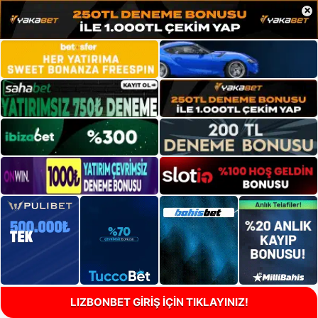
×
LIZBONBET GİRİŞ İÇİN TIKLAYINIZ!