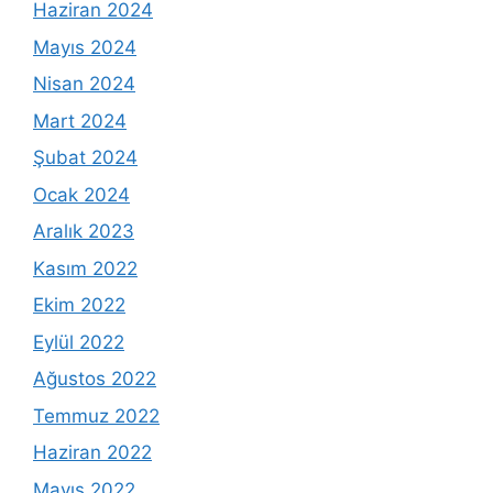
Haziran 2024
Mayıs 2024
Nisan 2024
Mart 2024
Şubat 2024
Ocak 2024
Aralık 2023
Kasım 2022
Ekim 2022
Eylül 2022
Ağustos 2022
Temmuz 2022
Haziran 2022
Mayıs 2022