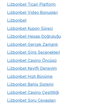
Lizbonbet Ticari Platform
Lizbonbet Video Bonusları
Lizbonbet
Lizbonbet Kupon Süreci
Lizbonbet Hesap Doğruluğu
Lizbonbet Gerçek Zamanlı
Lizbonbet Giriş Seçenekleri
Lizbonbet Casino Öncüsü
Lizbonbet Keyifli Deneyim
Lizbonbet Hızlı Büyüme
Lizbonbet Bahis Sistemi
Lizbonbet Casino Çeşitliliği
Lizbonbet Soru Cevapları