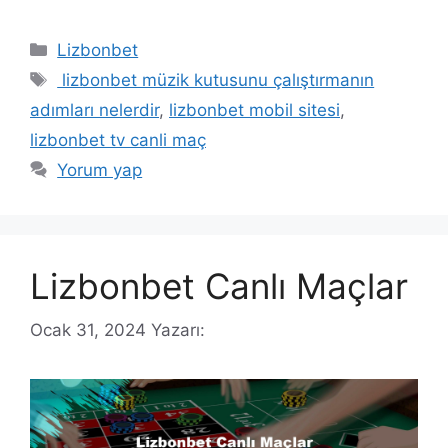
Kategoriler
Lizbonbet
Etiketler
lizbonbet müzik kutusunu çalıştırmanın
adımları nelerdir
,
lizbonbet mobil sitesi
,
lizbonbet tv canli maç
Yorum yap
Lizbonbet Canlı Maçlar
Ocak 31, 2024
Yazarı: