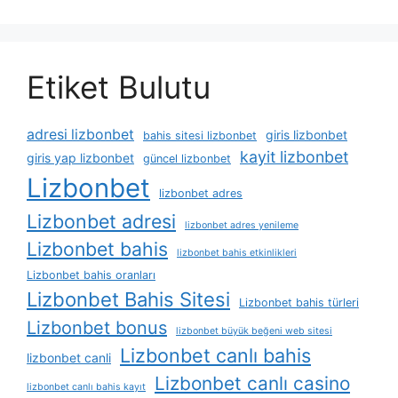
Etiket Bulutu
adresi lizbonbet
giris lizbonbet
bahis sitesi lizbonbet
kayit lizbonbet
giris yap lizbonbet
güncel lizbonbet
Lizbonbet
lizbonbet adres
Lizbonbet adresi
lizbonbet adres yenileme
Lizbonbet bahis
lizbonbet bahis etkinlikleri
Lizbonbet bahis oranları
Lizbonbet Bahis Sitesi
Lizbonbet bahis türleri
Lizbonbet bonus
lizbonbet büyük beğeni web sitesi
Lizbonbet canlı bahis
lizbonbet canli
Lizbonbet canlı casino
lizbonbet canlı bahis kayıt