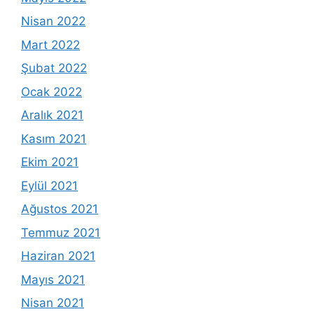
Nisan 2022
Mart 2022
Şubat 2022
Ocak 2022
Aralık 2021
Kasım 2021
Ekim 2021
Eylül 2021
Ağustos 2021
Temmuz 2021
Haziran 2021
Mayıs 2021
Nisan 2021