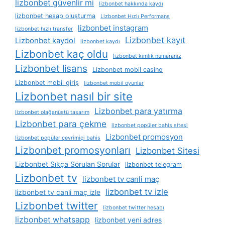
lizbonbet güvenlir mi
lizbonbet hakkında kaydı
lizbonbet hesap oluşturma
Lizbonbet Hızlı Performans
lizbonbet instagram
lizbonbet hızlı transfer
Lizbonbet kayıt
Lizbonbet kaydol
lizbonbet kaydı
Lizbonbet kaç oldu
lizbonbet kimlik numaranız
Lizbonbet lisans
Lizbonbet mobil casino
Lizbonbet mobil giriş
lizbonbet mobil oyunlar
Lizbonbet nasıl bir site
Lizbonbet para yatırma
lizbonbet olağanüstü tasarım
Lizbonbet para çekme
lizbonbet popüler bahis sitesi
Lizbonbet promosyon
lizbonbet popüler çevrimiçi bahis
Lizbonbet promosyonları
Lizbonbet Sitesi
Lizbonbet Sıkça Sorulan Sorular
lizbonbet telegram
Lizbonbet tv
lizbonbet tv canli maç
lizbonbet tv izle
lizbonbet tv canli maç izle
Lizbonbet twitter
lizbonbet twitter hesabı
lizbonbet whatsapp
lizbonbet yeni adres