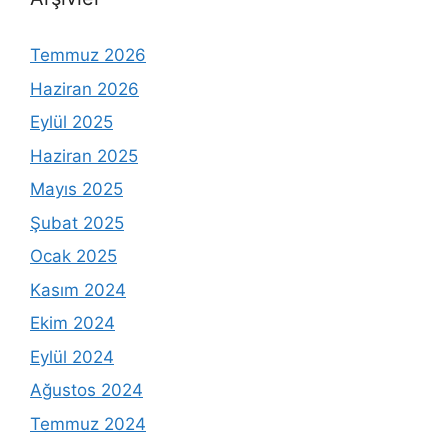
Temmuz 2026
Haziran 2026
Eylül 2025
Haziran 2025
Mayıs 2025
Şubat 2025
Ocak 2025
Kasım 2024
Ekim 2024
Eylül 2024
Ağustos 2024
Temmuz 2024