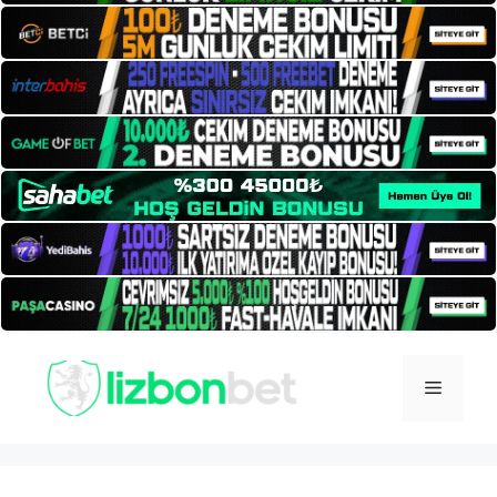
İçeriğe
atla
Menü