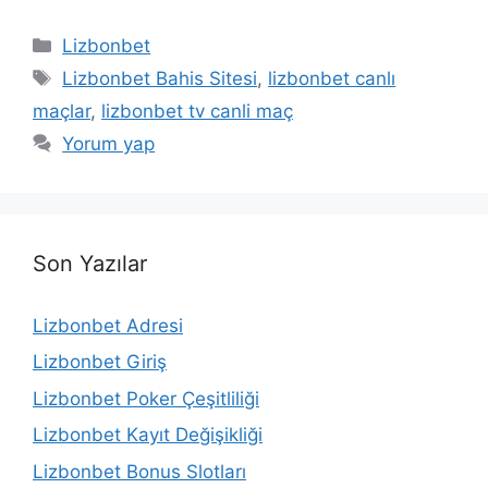
Kategoriler
Lizbonbet
Etiketler
Lizbonbet Bahis Sitesi
,
lizbonbet canlı
maçlar
,
lizbonbet tv canli maç
Yorum yap
Son Yazılar
Lizbonbet Adresi
Lizbonbet Giriş
Lizbonbet Poker Çeşitliliği
Lizbonbet Kayıt Değişikliği
Lizbonbet Bonus Slotları