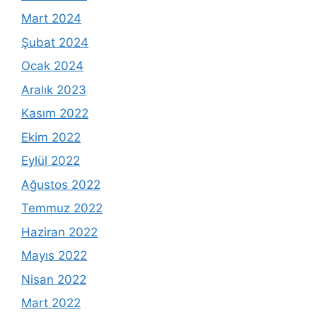
Mart 2024
Şubat 2024
Ocak 2024
Aralık 2023
Kasım 2022
Ekim 2022
Eylül 2022
Ağustos 2022
Temmuz 2022
Haziran 2022
Mayıs 2022
Nisan 2022
Mart 2022