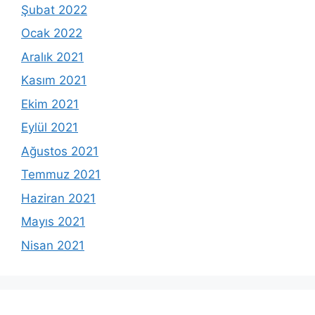
Şubat 2022
Ocak 2022
Aralık 2021
Kasım 2021
Ekim 2021
Eylül 2021
Ağustos 2021
Temmuz 2021
Haziran 2021
Mayıs 2021
Nisan 2021