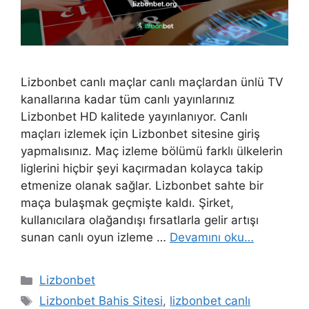
Lizbonbet canlı maçlar canlı maçlardan ünlü TV
kanallarına kadar tüm canlı yayınlarınız
Lizbonbet HD kalitede yayınlanıyor. Canlı
maçları izlemek için Lizbonbet sitesine giriş
yapmalısınız. Maç izleme bölümü farklı ülkelerin
liglerini hiçbir şeyi kaçırmadan kolayca takip
etmenize olanak sağlar. Lizbonbet sahte bir
maça bulaşmak geçmişte kaldı. Şirket,
kullanıcılara olağandışı fırsatlarla gelir artışı
sunan canlı oyun izleme …
Devamını oku…
Kategoriler
Lizbonbet
Etiketler
Lizbonbet Bahis Sitesi
,
lizbonbet canlı