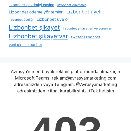
lizbonbet çevrimiçi casino
lizbonbet ödemeler
Lizbonbet üyelik
Lizbonbet ödeme yöntemleri
Lizbonbet üye ol
lizbonbet üyeliği
Lizbonbet şikayet
lizbonbet şikayetleri ve yorumları
Lizbonbet şikayetvar
twitter lizbonbet
yeni giris lizbonbet
Avrasya'nın en büyük reklam platformunda olmak için
Microsoft Teams:
reklam@avrasyamarketing.com
adresimizden veya Telegram: @Avrasyamarketing
adresimizden irtibat kurabilirsiniz. (Tek iletişim
adreslerimiz teams / telegram ve mail adresimizdir.
Harici hiçbir iletişim adresimiz bulunmamaktadır.
Lütfen itibar etmeyiniz.) Türkiye yasalarına göre 7258
sayılı kanun uyarınca yasa dışı bahis oynamanın
cezaları mevcuttur. Şu an bulunduğunuz site hiç bir
şekilde illegal bahis oyunları oynatmıyor ve oynamaya