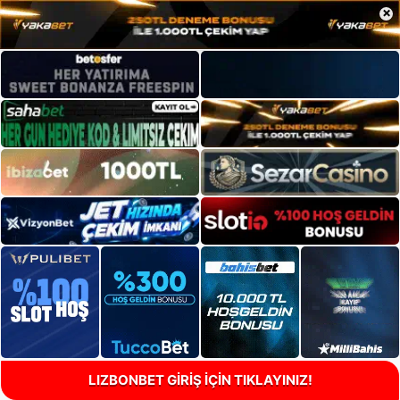
×
LIZBONBET GİRİŞ İÇİN TIKLAYINIZ!