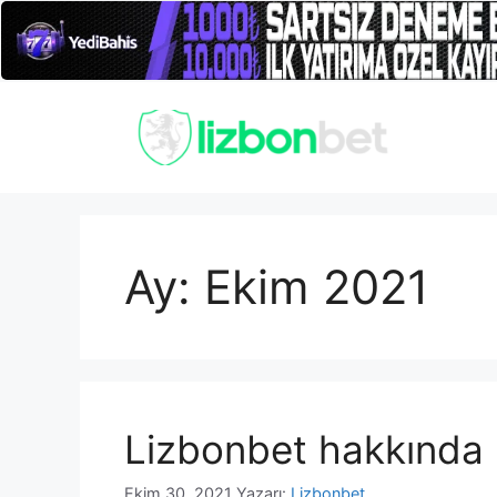
İçeriğe
atla
Ay:
Ekim 2021
Lizbonbet hakkında
Ekim 30, 2021
Yazarı:
Lizbonbet