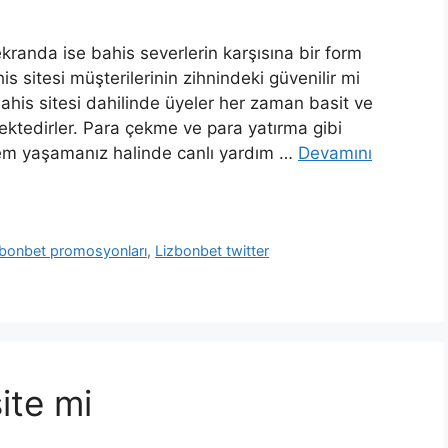
randa ise bahis severlerin karşısına bir form
 sitesi müşterilerinin zihnindeki güvenilir mi
his sitesi dahilinde üyeler her zaman basit ve
ektedirler. Para çekme ve para yatırma gibi
lem yaşamanız halinde canlı yardım …
Devamını
zbonbet promosyonları
,
Lizbonbet twitter
ite mi