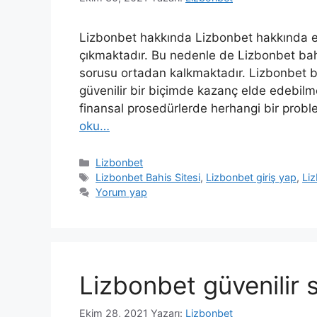
Lizbonbet hakkında Lizbonbet hakkında ek
çıkmaktadır. Bu nedenle de Lizbonbet bahis
sorusu ortadan kalkmaktadır. Lizbonbet ba
güvenilir bir biçimde kazanç elde edebilm
finansal prosedürlerde herhangi bir prob
oku…
Kategoriler
Lizbonbet
Etiketler
Lizbonbet Bahis Sitesi
,
Lizbonbet giriş yap
,
Li
Yorum yap
Lizbonbet güvenilir s
Ekim 28, 2021
Yazarı:
Lizbonbet