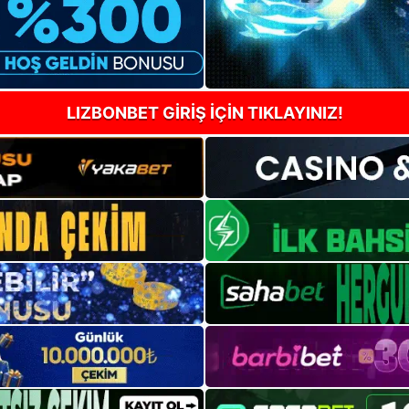
LIZBONBET GİRİŞ İÇİN TIKLAYINIZ!