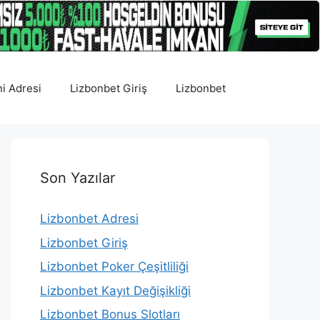
i Adresi
Lizbonbet Giriş
Lizbonbet
Son Yazılar
Lizbonbet Adresi
Lizbonbet Giriş
Lizbonbet Poker Çeşitliliği
Lizbonbet Kayıt Değişikliği
Lizbonbet Bonus Slotları