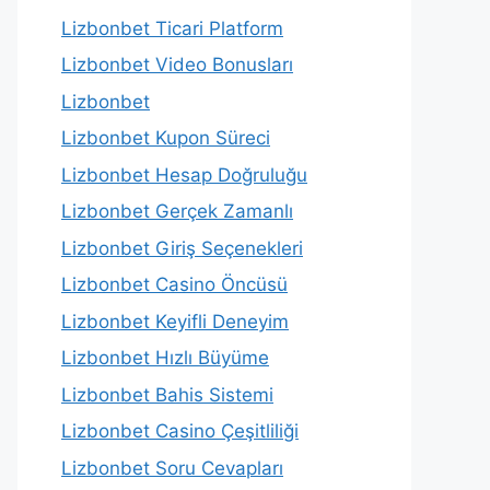
Lizbonbet Ticari Platform
Lizbonbet Video Bonusları
Lizbonbet
Lizbonbet Kupon Süreci
Lizbonbet Hesap Doğruluğu
Lizbonbet Gerçek Zamanlı
Lizbonbet Giriş Seçenekleri
Lizbonbet Casino Öncüsü
Lizbonbet Keyifli Deneyim
Lizbonbet Hızlı Büyüme
Lizbonbet Bahis Sistemi
Lizbonbet Casino Çeşitliliği
Lizbonbet Soru Cevapları