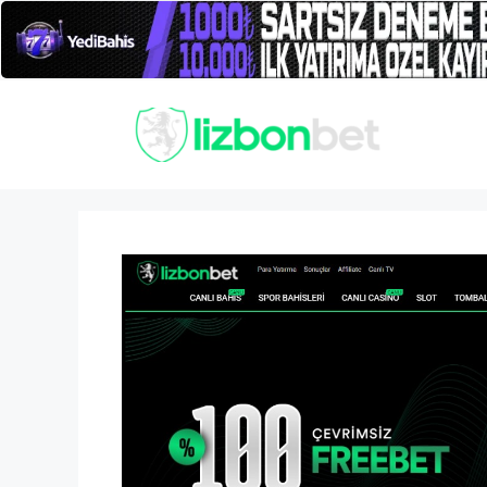
İçeriğe
atla