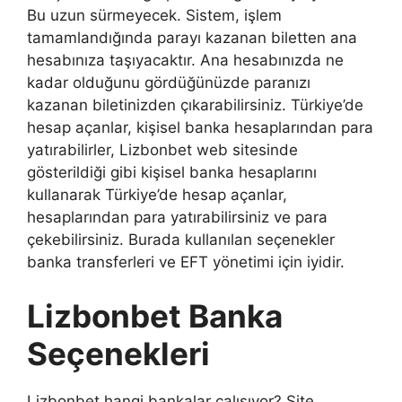
Bu uzun sürmeyecek. Sistem, işlem
tamamlandığında parayı kazanan biletten ana
hesabınıza taşıyacaktır. Ana hesabınızda ne
kadar olduğunu gördüğünüzde paranızı
kazanan biletinizden çıkarabilirsiniz. Türkiye’de
hesap açanlar, kişisel banka hesaplarından para
yatırabilirler, Lizbonbet web sitesinde
gösterildiği gibi kişisel banka hesaplarını
kullanarak Türkiye’de hesap açanlar,
hesaplarından para yatırabilirsiniz ve para
çekebilirsiniz. Burada kullanılan seçenekler
banka transferleri ve EFT yönetimi için iyidir.
Lizbonbet Banka
Seçenekleri
Lizbonbet hangi bankalar çalışıyor? Site,