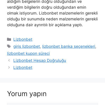
aldığım belgelerin doğru olduğundan ve
verdiğim bilgilerin doğru olduğundan emin
olmak istiyorum. Lizbonbet malzemelerin gerekli
olduğu bir sunumda neden malzemelerin gerekli
olduğuna dair ayrıntılı bir açıklama yaptı.
Kategoriler
Lizbonbet
Etiketler
giris lizbonbet
,
lizbonbet banka seçenekleri
,
lizbonbet kupon süreci
Yazı
Lizbonbet Hesap Doğruluğu
dolaşımı
Lizbonbet
Yorum yapın