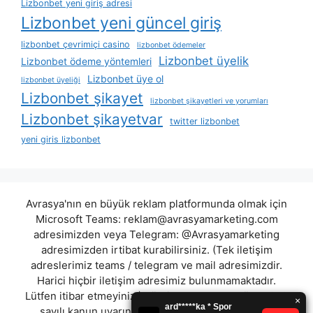
Lizbonbet yeni giriş adresi
Lizbonbet yeni güncel giriş
lizbonbet çevrimiçi casino
lizbonbet ödemeler
Lizbonbet üyelik
Lizbonbet ödeme yöntemleri
Lizbonbet üye ol
lizbonbet üyeliği
Lizbonbet şikayet
lizbonbet şikayetleri ve yorumları
Lizbonbet şikayetvar
twitter lizbonbet
yeni giris lizbonbet
Avrasya'nın en büyük reklam platformunda olmak için
Microsoft Teams:
reklam@avrasyamarketing.com
adresimizden veya Telegram: @Avrasyamarketing
adresimizden irtibat kurabilirsiniz. (Tek iletişim
adreslerimiz teams / telegram ve mail adresimizdir.
Harici hiçbir iletişim adresimiz bulunmamaktadır.
Lütfen itibar etmeyiniz.) Türkiye yasalarına göre 7258
sayılı kanun uyarınca yasa dışı bahis oynamanın