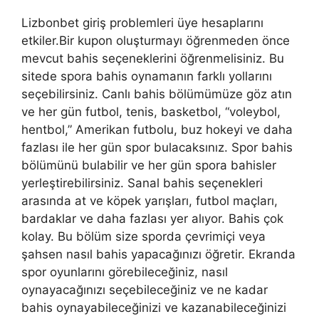
Lizbonbet giriş problemleri üye hesaplarını
etkiler.Bir kupon oluşturmayı öğrenmeden önce
mevcut bahis seçeneklerini öğrenmelisiniz. Bu
sitede spora bahis oynamanın farklı yollarını
seçebilirsiniz. Canlı bahis bölümümüze göz atın
ve her gün futbol, tenis, basketbol, “voleybol,
hentbol,” Amerikan futbolu, buz hokeyi ve daha
fazlası ile her gün spor bulacaksınız. Spor bahis
bölümünü bulabilir ve her gün spora bahisler
yerleştirebilirsiniz. Sanal bahis seçenekleri
arasında at ve köpek yarışları, futbol maçları,
bardaklar ve daha fazlası yer alıyor. Bahis çok
kolay. Bu bölüm size sporda çevrimiçi veya
şahsen nasıl bahis yapacağınızı öğretir. Ekranda
spor oyunlarını görebileceğiniz, nasıl
oynayacağınızı seçebileceğiniz ve ne kadar
bahis oynayabileceğinizi ve kazanabileceğinizi