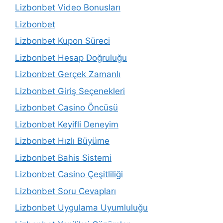
Lizbonbet Video Bonusları
Lizbonbet
Lizbonbet Kupon Süreci
Lizbonbet Hesap Doğruluğu
Lizbonbet Gerçek Zamanlı
Lizbonbet Giriş Seçenekleri
Lizbonbet Casino Öncüsü
Lizbonbet Keyifli Deneyim
Lizbonbet Hızlı Büyüme
Lizbonbet Bahis Sistemi
Lizbonbet Casino Çeşitliliği
Lizbonbet Soru Cevapları
Lizbonbet Uygulama Uyumluluğu