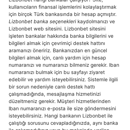
kullanıcıların finansal işlemlerini kolaylaştırmak
için birçok Türk bankasında bir hesap açmıştır.
Lizbonbet banka seçenekleri
kaydolmanızı ve
Lizbonbet web sitesini. Lizbonbet sitesini
işleten bankalar hakkında banka bilgilerini ve
bilgileri almak için çevrimiçi destek hattını
aramanızı öneririz. Bankanızdan en güncel
bilgileri almak için, canlı yardım için hesap
numaranızı ve numaranızı bilmeniz gerekir. Iban
numaranızı bulmak için bu sayfayı ziyaret
edebilir ve yardım isteyebilirsiniz. Sistemle ilgili
bir sorun nedeniyle canlı destek hattı
çalışmadığında, mesajlaşma hizmetinizi
düzeltmeniz gerekir. Müşteri hizmetlerinden
Iban numaranızı e-posta ile size göndermesini
isteyebilirsiniz. Hangi bankanın Lizbonbet ile
çalıştığı sorusunu cevapladığınızda, aynı banka