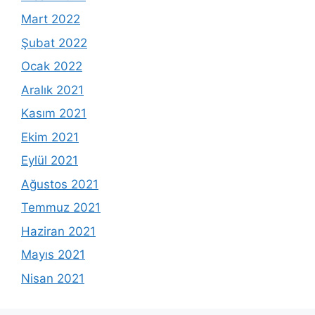
Mart 2022
Şubat 2022
Ocak 2022
Aralık 2021
Kasım 2021
Ekim 2021
Eylül 2021
Ağustos 2021
Temmuz 2021
Haziran 2021
Mayıs 2021
Nisan 2021