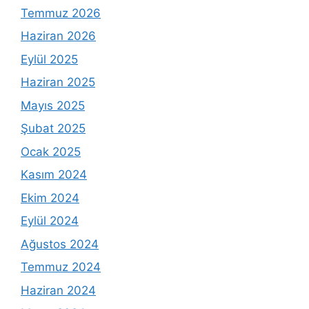
Temmuz 2026
Haziran 2026
Eylül 2025
Haziran 2025
Mayıs 2025
Şubat 2025
Ocak 2025
Kasım 2024
Ekim 2024
Eylül 2024
Ağustos 2024
Temmuz 2024
Haziran 2024