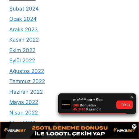
Şubat 2024
Ocak 2024
Aralık 2023
Kasım 2022
Ekim 2022
Eylül 2022
Ağustos 2022
Temmuz 2022
Haziran 2022
Mayıs 2022
Nisan 2022
Mart 2022
×
Şubat 2022