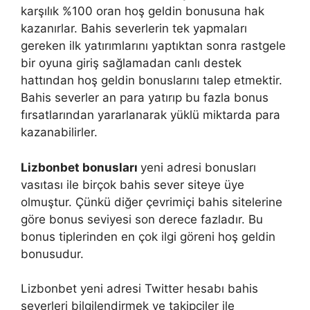
karşılık %100 oran hoş geldin bonusuna hak
kazanırlar. Bahis severlerin tek yapmaları
gereken ilk yatırımlarını yaptıktan sonra rastgele
bir oyuna giriş sağlamadan canlı destek
hattından hoş geldin bonuslarını talep etmektir.
Bahis severler an para yatırıp bu fazla bonus
fırsatlarından yararlanarak yüklü miktarda para
kazanabilirler.
Lizbonbet bonusları
yeni adresi bonusları
vasıtası ile birçok bahis sever siteye üye
olmuştur. Çünkü diğer çevrimiçi bahis sitelerine
göre bonus seviyesi son derece fazladır. Bu
bonus tiplerinden en çok ilgi göreni hoş geldin
bonusudur.
Lizbonbet yeni adresi Twitter hesabı bahis
severleri bilgilendirmek ve takipçiler ile