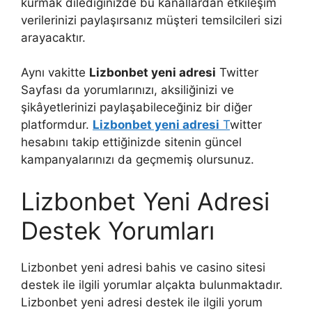
kurmak dilediğinizde bu kanallardan etkileşim
verilerinizi paylaşırsanız müşteri temsilcileri sizi
arayacaktır.
Aynı vakitte
Lizbonbet yeni adresi
Twitter
Sayfası da yorumlarınızı, aksiliğinizi ve
şikâyetlerinizi paylaşabileceğiniz bir diğer
platformdur.
Lizbonbet yeni adresi
T
witter
hesabını takip ettiğinizde sitenin güncel
kampanyalarınızı da geçmemiş olursunuz.
Lizbonbet Yeni Adresi
Destek Yorumları
Lizbonbet yeni adresi bahis ve casino sitesi
destek ile ilgili yorumlar alçakta bulunmaktadır.
Lizbonbet yeni adresi destek ile ilgili yorum