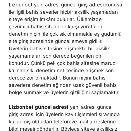
Lizbonbet yeni adresi güncel giriş adresi konusu
ile ilgili bahis severler hiçbir aksilik yaşamadan
siteye erişim imkânı bulurlar. Ülkemizde
çevrimiçi bahis sitelerine karşı yürütülen
denetim niçini ile çok sık olmamakla eş güdümlü
site giriş adresinde güncellemeye gidilir.
Üyelerin bahis sitesine erişmekte bir aksilik
yaşamamaları son derece beğenilen bir
konudur. Çünkü pek çok bahis sitesine maruz
kalınan sıkı denetim neticesinde erişmek son
derece zor olmaktadır. Bunun niçini bahis
severlere denetim ağından uzak güvenli bahis
bölge sunmak ve üyelerin gizliliğini sağlamaktır.
Lizbonbet güncel adresi
yeni adresi güncel
giriş adresi için üyelerin kayıt işlemleri sırasında
kullanmış oldukları telefon ve mail adreslerine
bilgi mesajı gönderilir. Böylece siteye aksiliksiz