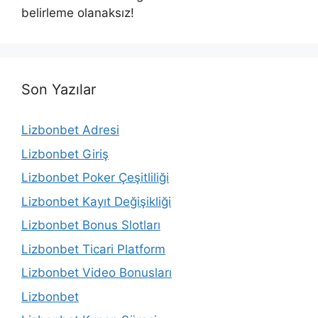
belirleme olanaksız!
Son Yazılar
Lizbonbet Adresi
Lizbonbet Giriş
Lizbonbet Poker Çeşitliliği
Lizbonbet Kayıt Değişikliği
Lizbonbet Bonus Slotları
Lizbonbet Ticari Platform
Lizbonbet Video Bonusları
Lizbonbet