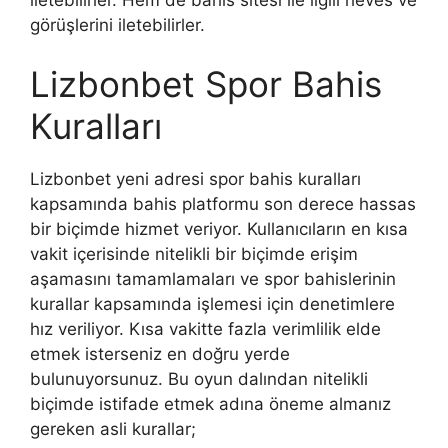
görüşlerini iletebilirler.
Lizbonbet Spor Bahis
Kuralları
Lizbonbet yeni adresi spor bahis kuralları
kapsamında bahis platformu son derece hassas
bir biçimde hizmet veriyor. Kullanıcıların en kısa
vakit içerisinde nitelikli bir biçimde erişim
aşamasını tamamlamaları ve spor bahislerinin
kurallar kapsamında işlemesi için denetimlere
hız veriliyor. Kısa vakitte fazla verimlilik elde
etmek isterseniz en doğru yerde
bulunuyorsunuz. Bu oyun dalından nitelikli
biçimde istifade etmek adına öneme almanız
gereken asli kurallar;