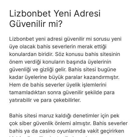
Lizbonbet Yeni Adresi
Güvenilir mi?
Lizbonbet yeni adresi güvenilir mi sorusu yeni
üye olacak bahis severlerin merak ettiği
konulardan biridir. Söz konusu bahis sitesinin
önem verdiği konuların başında üyelerinin
güvenliği ve gizliği gelir. Bahis sitesi bugüne
kadar üyelerine büyük paralar kazandırmıştır.
Hem de bahis severler üyelik işlemlerini
tamamladıktan sonra güvenilir şekilde para
yatırabilir ve para çekebilirler.
Bahis sitesi maruz kaldığı denetimler için pek
çok siber güvenlik önlemi almıştır. Bahis severler
bahis ya da casino oyunlarında vakit geçirirken