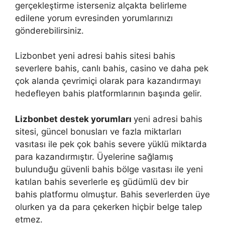
gerçekleştirme isterseniz alçakta belirleme
edilene yorum evresinden yorumlarınızı
gönderebilirsiniz.
Lizbonbet yeni adresi bahis sitesi bahis
severlere bahis, canlı bahis, casino ve daha pek
çok alanda çevrimiçi olarak para kazandırmayı
hedefleyen bahis platformlarının başında gelir.
Lizbonbet destek yorumları
yeni adresi bahis
sitesi, güncel bonusları ve fazla miktarları
vasıtası ile pek çok bahis severe yüklü miktarda
para kazandırmıştır. Üyelerine sağlamış
bulunduğu güvenli bahis bölge vasıtası ile yeni
katılan bahis severlerle eş güdümlü dev bir
bahis platformu olmuştur. Bahis severlerden üye
olurken ya da para çekerken hiçbir belge talep
etmez.