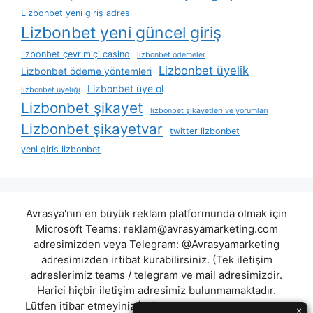
Lizbonbet yeni giriş adresi
Lizbonbet yeni güncel giriş
lizbonbet çevrimiçi casino
lizbonbet ödemeler
Lizbonbet üyelik
Lizbonbet ödeme yöntemleri
Lizbonbet üye ol
lizbonbet üyeliği
Lizbonbet şikayet
lizbonbet şikayetleri ve yorumları
Lizbonbet şikayetvar
twitter lizbonbet
yeni giris lizbonbet
Avrasya'nın en büyük reklam platformunda olmak için
Microsoft Teams:
reklam@avrasyamarketing.com
adresimizden veya Telegram: @Avrasyamarketing
adresimizden irtibat kurabilirsiniz. (Tek iletişim
adreslerimiz teams / telegram ve mail adresimizdir.
Harici hiçbir iletişim adresimiz bulunmamaktadır.
Lütfen itibar etmeyiniz.) Türkiye yasalarına göre 7258