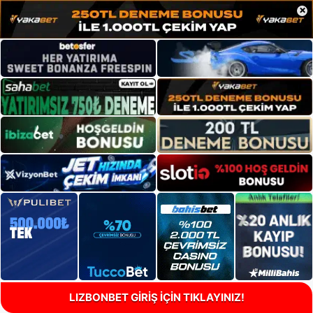
×
LIZBONBET GİRİŞ İÇİN TIKLAYINIZ!