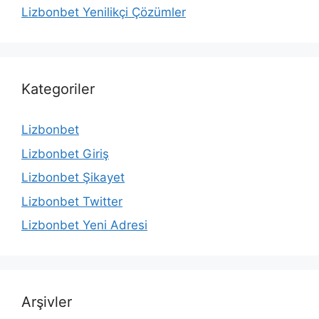
Lizbonbet Yenilikçi Çözümler
Kategoriler
Lizbonbet
Lizbonbet Giriş
Lizbonbet Şikayet
Lizbonbet Twitter
Lizbonbet Yeni Adresi
Arşivler