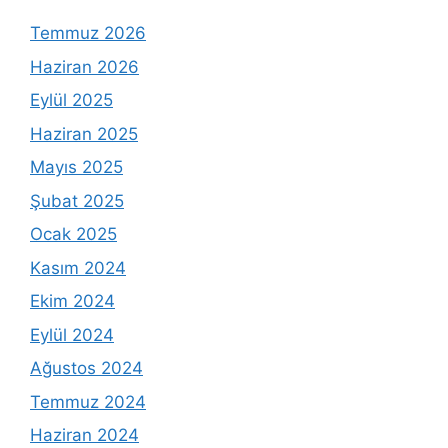
Temmuz 2026
Haziran 2026
Eylül 2025
Haziran 2025
Mayıs 2025
Şubat 2025
Ocak 2025
Kasım 2024
Ekim 2024
Eylül 2024
Ağustos 2024
Temmuz 2024
Haziran 2024