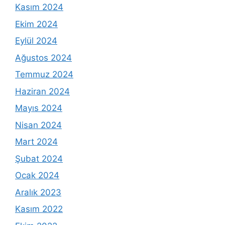
Kasım 2024
Ekim 2024
Eylül 2024
Ağustos 2024
Temmuz 2024
Haziran 2024
Mayıs 2024
Nisan 2024
Mart 2024
Şubat 2024
Ocak 2024
Aralık 2023
Kasım 2022