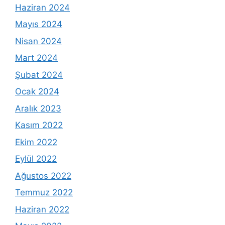
Haziran 2024
Mayıs 2024
Nisan 2024
Mart 2024
Şubat 2024
Ocak 2024
Aralık 2023
Kasım 2022
Ekim 2022
Eylül 2022
Ağustos 2022
Temmuz 2022
Haziran 2022