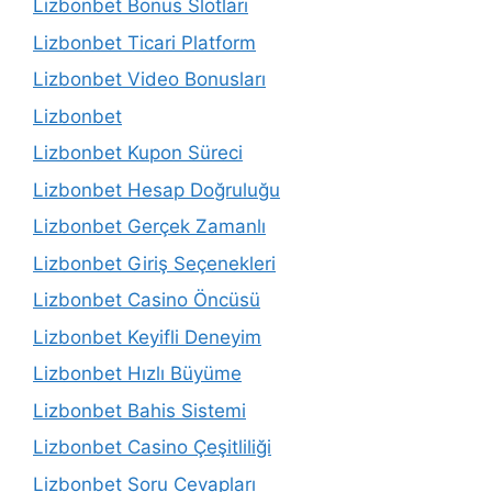
Lizbonbet Bonus Slotları
Lizbonbet Ticari Platform
Lizbonbet Video Bonusları
Lizbonbet
Lizbonbet Kupon Süreci
Lizbonbet Hesap Doğruluğu
Lizbonbet Gerçek Zamanlı
Lizbonbet Giriş Seçenekleri
Lizbonbet Casino Öncüsü
Lizbonbet Keyifli Deneyim
Lizbonbet Hızlı Büyüme
Lizbonbet Bahis Sistemi
Lizbonbet Casino Çeşitliliği
Lizbonbet Soru Cevapları