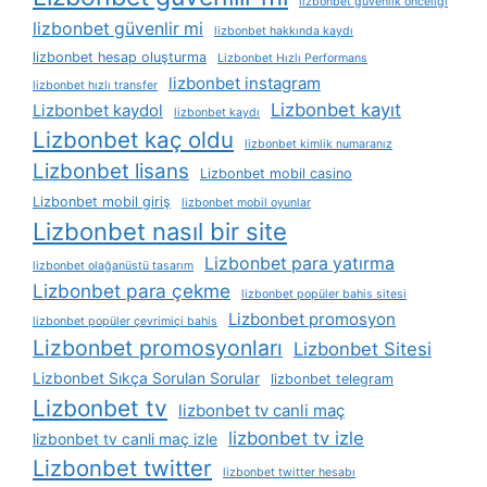
lizbonbet güvenlik önceliği
lizbonbet güvenlir mi
lizbonbet hakkında kaydı
lizbonbet hesap oluşturma
Lizbonbet Hızlı Performans
lizbonbet instagram
lizbonbet hızlı transfer
Lizbonbet kayıt
Lizbonbet kaydol
lizbonbet kaydı
Lizbonbet kaç oldu
lizbonbet kimlik numaranız
Lizbonbet lisans
Lizbonbet mobil casino
Lizbonbet mobil giriş
lizbonbet mobil oyunlar
Lizbonbet nasıl bir site
Lizbonbet para yatırma
lizbonbet olağanüstü tasarım
Lizbonbet para çekme
lizbonbet popüler bahis sitesi
Lizbonbet promosyon
lizbonbet popüler çevrimiçi bahis
Lizbonbet promosyonları
Lizbonbet Sitesi
Lizbonbet Sıkça Sorulan Sorular
lizbonbet telegram
Lizbonbet tv
lizbonbet tv canli maç
lizbonbet tv izle
lizbonbet tv canli maç izle
Lizbonbet twitter
lizbonbet twitter hesabı