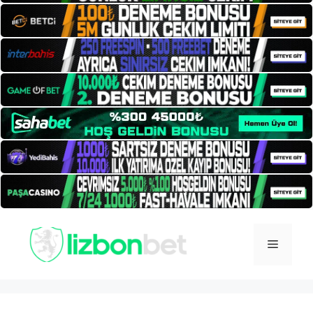
İçeriğe
atla
Menü