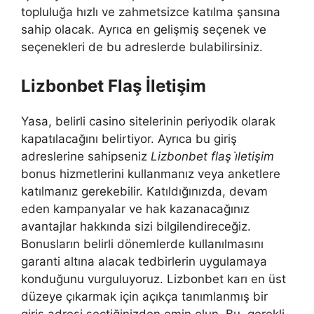
topluluğa hızlı ve zahmetsizce katılma şansına
sahip olacak. Ayrıca en gelişmiş seçenek ve
seçenekleri de bu adreslerde bulabilirsiniz.
Lizbonbet Flaş İletişim
Yasa, belirli casino sitelerinin periyodik olarak
kapatılacağını belirtiyor. Ayrıca bu giriş
adreslerine sahipseniz
Lizbonbet flaş i̇letişim
bonus hizmetlerini kullanmanız veya anketlere
katılmanız gerekebilir. Katıldığınızda, devam
eden kampanyalar ve hak kazanacağınız
avantajlar hakkında sizi bilgilendireceğiz.
Bonusların belirli dönemlerde kullanılmasını
garanti altına alacak tedbirlerin uygulamaya
konduğunu vurguluyoruz. Lizbonbet karı en üst
düzeye çıkarmak için açıkça tanımlanmış bir