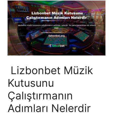
Lizbonbet Müzik
Kutusunu
Çalıştırmanın
Adımları Nelerdir