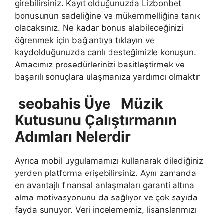
girebilirsiniz. Kayıt olduğunuzda Lizbonbet
bonusunun sadeliğine ve mükemmelliğine tanık
olacaksınız. Ne kadar bonus alabileceğinizi
öğrenmek için bağlantıya tıklayın ve
kaydolduğunuzda canlı desteğimizle konuşun.
Amacımız prosedürlerinizi basitleştirmek ve
başarılı sonuçlara ulaşmanıza yardımcı olmaktır
seobahis Üye Müzik
Kutusunu Çalıştırmanın
Adımları Nelerdir
Ayrıca mobil uygulamamızı kullanarak dilediğiniz
yerden platforma erişebilirsiniz. Aynı zamanda
en avantajlı finansal anlaşmaları garanti altına
alma motivasyonunu da sağlıyor ve çok sayıda
fayda sunuyor. Veri incelememiz, lisanslarımızı