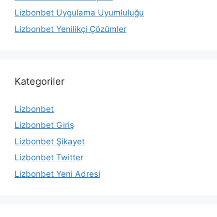
Lizbonbet Uygulama Uyumluluğu
Lizbonbet Yenilikçi Çözümler
Kategoriler
Lizbonbet
Lizbonbet Giriş
Lizbonbet Şikayet
Lizbonbet Twitter
Lizbonbet Yeni Adresi