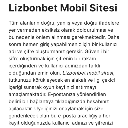
Lizbonbet Mobil Sitesi
Tüm alanların doğru, yanlış veya doğru ifadelere
yer vermeden eksiksiz olarak doldurulması ve
bu nedenle önlem alınması gerekmektedir. Daha
sonra hemen giriş yapabilmeniz için bir kullanıcı
adı ve şifre oluşturmanız gerekir. Güvenli bir
şifre oluşturmak için şifrenin bir rakam
içerdiğinden ve kullanıcı adınızdan farklı
olduğundan emin olun.
Lizbonbet mobil sitesi
,
tutkunuzu körükleyecek en alakalı ve ilgi çekici
içeriği sunarak oyun keyfinizi artırmayı
amaçlamaktadır. E-postanıza yönlendirilen
belirli bir bağlantıya tıkladığınızda hesabınız
açılacaktır. Üyeliğinizi onaylamak için size
gönderilecek olan bu e-posta aracılığıyla her
kayıt olduğunuzda kullanıcı adınızı ve şifrenizi