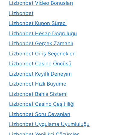
Lizbonbet Video Bonusları
Lizbonbet
Lizbonbet Kupon Süreci
Lizbonbet Hesap Doğruluğu
Lizbonbet Gerçek Zamanlı
Lizbonbet Giriş Seçenekleri
Lizbonbet Casino Öncüsü
Lizbonbet Keyifli Deneyim
Lizbonbet Hızlı Büyüme
Lizbonbet Bahis Sistemi
Lizbonbet Casino Çeşitliliği
Lizbonbet Soru Cevapları
Lizbonbet Uygulama Uyumluluğu
Lizbonbet Yenilikçi Çözümler