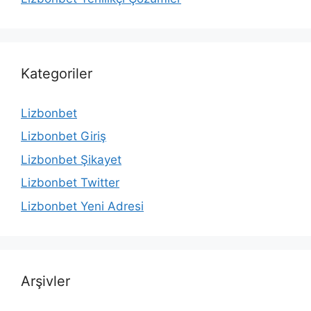
Kategoriler
Lizbonbet
Lizbonbet Giriş
Lizbonbet Şikayet
Lizbonbet Twitter
Lizbonbet Yeni Adresi
Arşivler