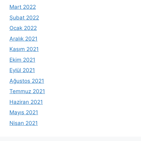
Mart 2022
Şubat 2022
Ocak 2022
Aralık 2021
Kasım 2021
Ekim 2021
Eylül 2021
Ağustos 2021
Temmuz 2021
Haziran 2021
Mayıs 2021
Nisan 2021