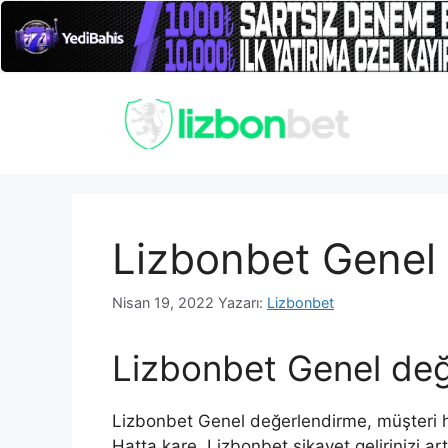
İçeriğe
atla
Lizbonbet Genel
Nisan 19, 2022
Yazarı:
Lizbonbet
Lizbonbet Genel de
Lizbonbet Genel değerlendirme, müşteri hi
Hatta kare. Lizbonbet şikayet gelirinizi a