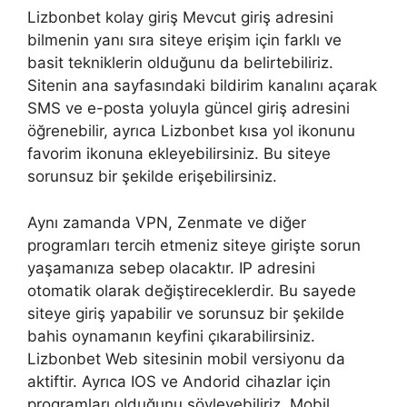
Lizbonbet kolay giriş Mevcut giriş adresini
bilmenin yanı sıra siteye erişim için farklı ve
basit tekniklerin olduğunu da belirtebiliriz.
Sitenin ana sayfasındaki bildirim kanalını açarak
SMS ve e-posta yoluyla güncel giriş adresini
öğrenebilir, ayrıca Lizbonbet kısa yol ikonunu
favorim ikonuna ekleyebilirsiniz. Bu siteye
sorunsuz bir şekilde erişebilirsiniz.
Aynı zamanda VPN, Zenmate ve diğer
programları tercih etmeniz siteye girişte sorun
yaşamanıza sebep olacaktır. IP adresini
otomatik olarak değiştireceklerdir. Bu sayede
siteye giriş yapabilir ve sorunsuz bir şekilde
bahis oynamanın keyfini çıkarabilirsiniz.
Lizbonbet Web sitesinin mobil versiyonu da
aktiftir. Ayrıca IOS ve Andorid cihazlar için
programları olduğunu söyleyebiliriz. Mobil