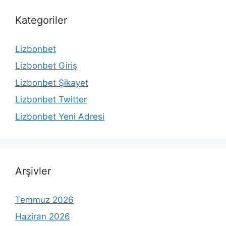
Kategoriler
Lizbonbet
Lizbonbet Giriş
Lizbonbet Şikayet
Lizbonbet Twitter
Lizbonbet Yeni Adresi
Arşivler
Temmuz 2026
Haziran 2026