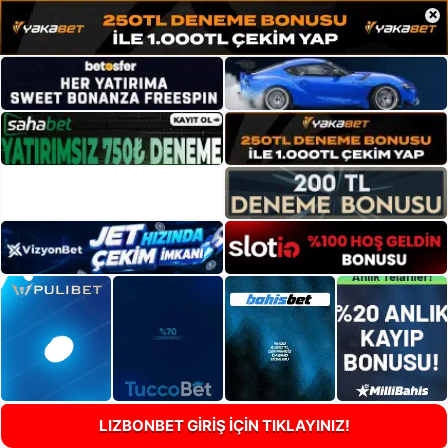
×
LIZBONBET GİRİŞ İÇİN TIKLAYINIZ!