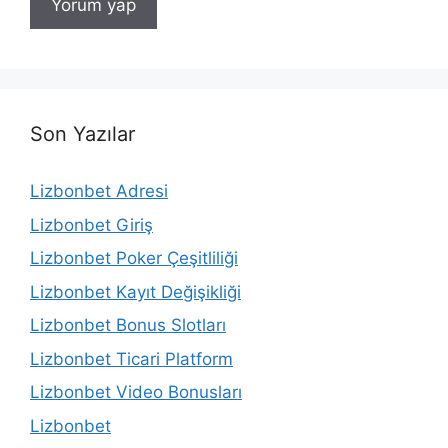
Son Yazılar
Lizbonbet Adresi
Lizbonbet Giriş
Lizbonbet Poker Çeşitliliği
Lizbonbet Kayıt Değişikliği
Lizbonbet Bonus Slotları
Lizbonbet Ticari Platform
Lizbonbet Video Bonusları
Lizbonbet