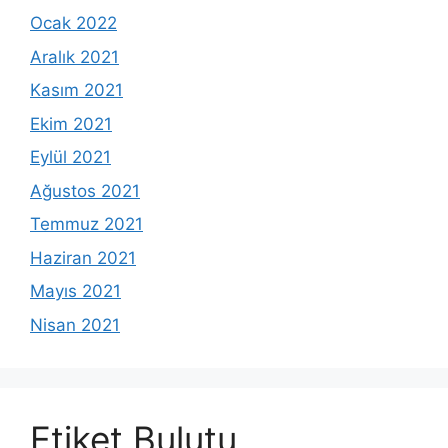
Ocak 2022
Aralık 2021
Kasım 2021
Ekim 2021
Eylül 2021
Ağustos 2021
Temmuz 2021
Haziran 2021
Mayıs 2021
Nisan 2021
Etiket Bulutu