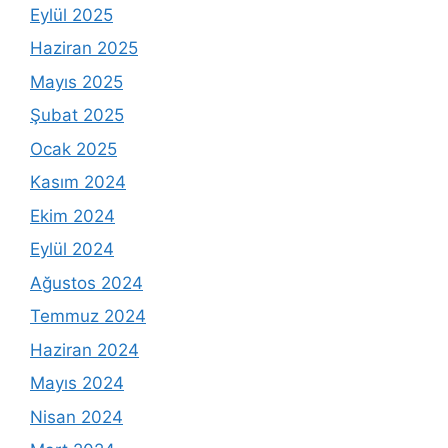
Eylül 2025
Haziran 2025
Mayıs 2025
Şubat 2025
Ocak 2025
Kasım 2024
Ekim 2024
Eylül 2024
Ağustos 2024
Temmuz 2024
Haziran 2024
Mayıs 2024
Nisan 2024