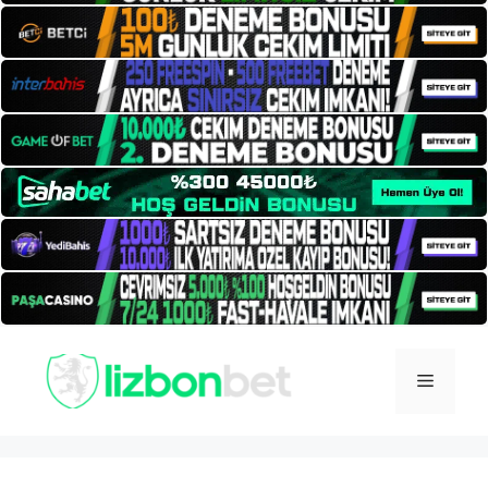
İçeriğe
atla
Menü