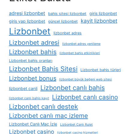
adresi lizbonbet
giris lizbonbet
bahis sitesi lizbonbet
kayit lizbonbet
giris yap lizbonbet
güncel lizbonbet
Lizbonbet
lizbonbet adres
Lizbonbet adresi
lizbonbet adres yenileme
Lizbonbet bahis
lizbonbet bahis etkinlikleri
Lizbonbet bahis oranları
Lizbonbet Bahis Sitesi
Lizbonbet bahis türleri
Lizbonbet bonus
lizbonbet büyük beğeni web sitesi
Lizbonbet canlı bahis
lizbonbet canli
Lizbonbet canlı casino
lizbonbet canlı bahis kayıt
Lizbonbet canlı destek
Lizbonbet canlı maç izleme
Lizbonbet Canlı Maç İzle
Lizbonbet Canlı Rulet
Lizbonbet casino
lizbonbet casino hizmetleri