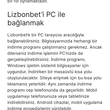
bir rol oynamaktadır.
Lizbonbet’i PC ile
bağlanmak
Lizbonbet’e bir PC tarayıcısı aracılığıyla
bağlanabilirsiniz. Bilgisayarınızda herhangi bir
indirme programı çalıştırmanız gerekmez. Ancak
dilerseniz indirme işlemini PC’nizde de
gerçekleştirebilirsiniz. İndirme programı,
Windows işletim sistemli bilgisayarlar için
uygundur. İndirirken bir masaüstü kısa yolu
oluşturulacaktır. Siteye erişmek için bu kısa yolu
tıklamanız yeterlidir. Aynı zamanda indirme
programı cep telefonunda da geçerlidir. Mobil
uygulamayı telefonunuza veya tabletinize
indirebilirsiniz. Android cihazlar, mobil uygulama
indirme prosedürlerini yürütebilir.