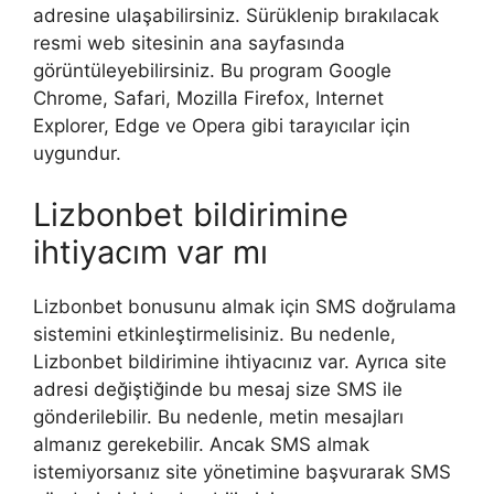
adresine ulaşabilirsiniz. Sürüklenip bırakılacak
resmi web sitesinin ana sayfasında
görüntüleyebilirsiniz. Bu program Google
Chrome, Safari, Mozilla Firefox, Internet
Explorer, Edge ve Opera gibi tarayıcılar için
uygundur.
Lizbonbet bildirimine
ihtiyacım var mı
Lizbonbet bonusunu almak için SMS doğrulama
sistemini etkinleştirmelisiniz. Bu nedenle,
Lizbonbet bildirimine ihtiyacınız var. Ayrıca site
adresi değiştiğinde bu mesaj size SMS ile
gönderilebilir. Bu nedenle, metin mesajları
almanız gerekebilir. Ancak SMS almak
istemiyorsanız site yönetimine başvurarak SMS