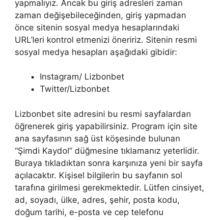
yapmalıyız. Ancak bu giriş adresleri zaman
zaman değişebileceğinden, giriş yapmadan
önce sitenin sosyal medya hesaplarındaki
URL’leri kontrol etmenizi öneririz. Sitenin resmi
sosyal medya hesapları aşağıdaki gibidir:
Instagram/ Lizbonbet
Twitter/Lizbonbet
Lizbonbet site adresini bu resmi sayfalardan
öğrenerek giriş yapabilirsiniz. Program için site
ana sayfasının sağ üst köşesinde bulunan
“Şimdi Kaydol” düğmesine tıklamanız yeterlidir.
Buraya tıkladıktan sonra karşınıza yeni bir sayfa
açılacaktır. Kişisel bilgilerin bu sayfanın sol
tarafına girilmesi gerekmektedir. Lütfen cinsiyet,
ad, soyadı, ülke, adres, şehir, posta kodu,
doğum tarihi, e-posta ve cep telefonu