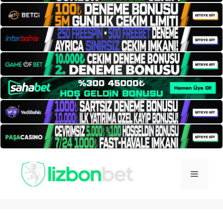
İçeriğe
atla
Menü