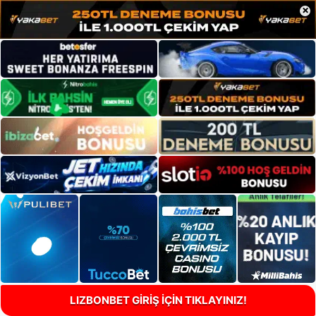
×
LIZBONBET GİRİŞ İÇİN TIKLAYINIZ!