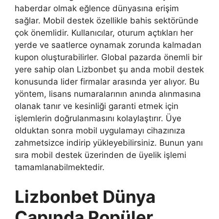
haberdar olmak eğlence dünyasına erişim
sağlar. Mobil destek özellikle bahis sektöründe
çok önemlidir. Kullanıcılar, oturum açtıkları her
yerde ve saatlerce oynamak zorunda kalmadan
kupon oluşturabilirler. Global pazarda önemli bir
yere sahip olan Lizbonbet şu anda mobil destek
konusunda lider firmalar arasında yer alıyor. Bu
yöntem, lisans numaralarının anında alınmasına
olanak tanır ve kesinliği garanti etmek için
işlemlerin doğrulanmasını kolaylaştırır. Üye
olduktan sonra mobil uygulamayı cihazınıza
zahmetsizce indirip yükleyebilirsiniz. Bunun yanı
sıra mobil destek üzerinden de üyelik işlemi
tamamlanabilmektedir.
Lizbonbet Dünya
Çapında Popüler