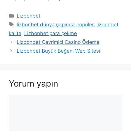
Kategoriler
Lizbonbet
Etiketler
lizbonbet dünya çapında popüler
,
lizbonbet
kalite
,
Lizbonbet para çekme
Yazı
Lizbonbet Çevrimiçi Casino Ödeme
dolaşımı
Lizbonbet Büyük Beğeni Web Sitesi
Yorum yapın
Yorum