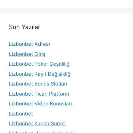
Son Yazılar
Lizbonbet Adresi
Lizbonbet Giriş
Lizbonbet Poker Çeşitliliği
Lizbonbet Kayıt Değişikliği
Lizbonbet Bonus Slotları
Lizbonbet Ticari Platform
Lizbonbet Video Bonusları
Lizbonbet
Lizbonbet Kupon Süreci