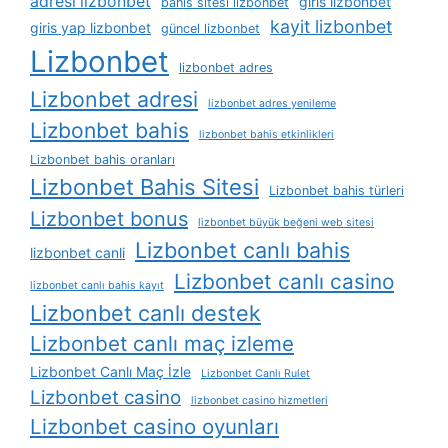
adresi lizbonbet
giris lizbonbet
bahis sitesi lizbonbet
kayit lizbonbet
giris yap lizbonbet
güncel lizbonbet
Lizbonbet
lizbonbet adres
Lizbonbet adresi
lizbonbet adres yenileme
Lizbonbet bahis
lizbonbet bahis etkinlikleri
Lizbonbet bahis oranları
Lizbonbet Bahis Sitesi
Lizbonbet bahis türleri
Lizbonbet bonus
lizbonbet büyük beğeni web sitesi
Lizbonbet canlı bahis
lizbonbet canli
Lizbonbet canlı casino
lizbonbet canlı bahis kayıt
Lizbonbet canlı destek
Lizbonbet canlı maç izleme
Lizbonbet Canlı Maç İzle
Lizbonbet Canlı Rulet
Lizbonbet casino
lizbonbet casino hizmetleri
Lizbonbet casino oyunları