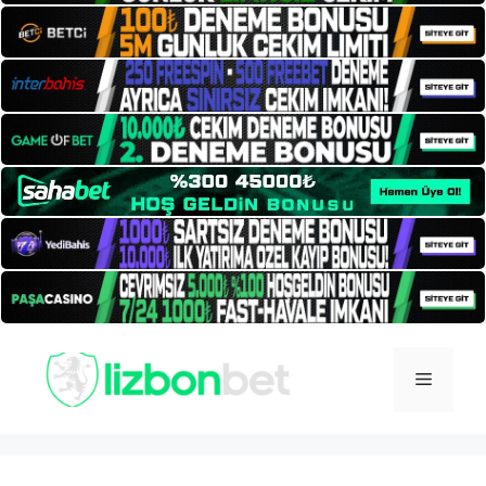
İçeriğe
atla
Menü