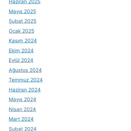
Haziran 2025
Mayıs 2025
Şubat 2025
Ocak 2025
Kasım 2024
Ekim 2024
Eylül 2024
Ağustos 2024
Temmuz 2024
Haziran 2024
Mayıs 2024
Nisan 2024
Mart 2024
Şubat 2024