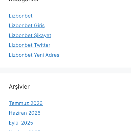
Lizbonbet
Lizbonbet Giriş
Lizbonbet Şikayet
Lizbonbet Twitter
Lizbonbet Yeni Adresi
Arşivler
Temmuz 2026
Haziran 2026
Eylül 2025