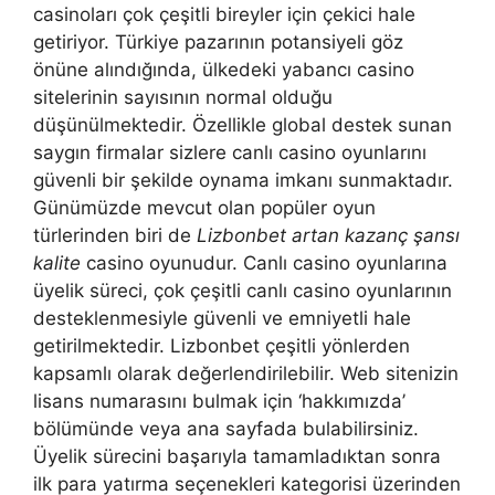
casinoları çok çeşitli bireyler için çekici hale
getiriyor. Türkiye pazarının potansiyeli göz
önüne alındığında, ülkedeki yabancı casino
sitelerinin sayısının normal olduğu
düşünülmektedir. Özellikle global destek sunan
saygın firmalar sizlere canlı casino oyunlarını
güvenli bir şekilde oynama imkanı sunmaktadır.
Günümüzde mevcut olan popüler oyun
türlerinden biri de
Lizbonbet artan kazanç şansı
kalite
casino oyunudur. Canlı casino oyunlarına
üyelik süreci, çok çeşitli canlı casino oyunlarının
desteklenmesiyle güvenli ve emniyetli hale
getirilmektedir. Lizbonbet çeşitli yönlerden
kapsamlı olarak değerlendirilebilir. Web sitenizin
lisans numarasını bulmak için ‘hakkımızda’
bölümünde veya ana sayfada bulabilirsiniz.
Üyelik sürecini başarıyla tamamladıktan sonra
ilk para yatırma seçenekleri kategorisi üzerinden