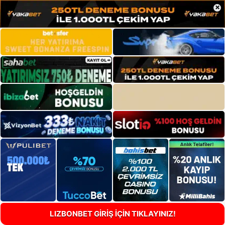
×
LIZBONBET GİRİŞ İÇİN TIKLAYINIZ!