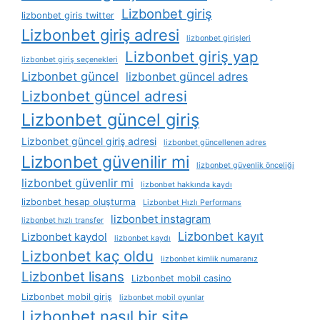
Lizbonbet giriş
lizbonbet giris twitter
Lizbonbet giriş adresi
lizbonbet girişleri
Lizbonbet giriş yap
lizbonbet giriş seçenekleri
Lizbonbet güncel
lizbonbet güncel adres
Lizbonbet güncel adresi
Lizbonbet güncel giriş
Lizbonbet güncel giriş adresi
lizbonbet güncellenen adres
Lizbonbet güvenilir mi
lizbonbet güvenlik önceliği
lizbonbet güvenlir mi
lizbonbet hakkında kaydı
lizbonbet hesap oluşturma
Lizbonbet Hızlı Performans
lizbonbet instagram
lizbonbet hızlı transfer
Lizbonbet kayıt
Lizbonbet kaydol
lizbonbet kaydı
Lizbonbet kaç oldu
lizbonbet kimlik numaranız
Lizbonbet lisans
Lizbonbet mobil casino
Lizbonbet mobil giriş
lizbonbet mobil oyunlar
Lizbonbet nasıl bir site