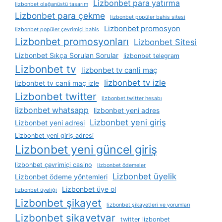
Lizbonbet para yatırma
lizbonbet olağanüstü tasarım
Lizbonbet para çekme
lizbonbet popüler bahis sitesi
Lizbonbet promosyon
lizbonbet popüler çevrimiçi bahis
Lizbonbet promosyonları
Lizbonbet Sitesi
Lizbonbet Sıkça Sorulan Sorular
lizbonbet telegram
Lizbonbet tv
lizbonbet tv canli maç
lizbonbet tv izle
lizbonbet tv canli maç izle
Lizbonbet twitter
lizbonbet twitter hesabı
lizbonbet whatsapp
lizbonbet yeni adres
Lizbonbet yeni giriş
Lizbonbet yeni adresi
Lizbonbet yeni giriş adresi
Lizbonbet yeni güncel giriş
lizbonbet çevrimiçi casino
lizbonbet ödemeler
Lizbonbet üyelik
Lizbonbet ödeme yöntemleri
Lizbonbet üye ol
lizbonbet üyeliği
Lizbonbet şikayet
lizbonbet şikayetleri ve yorumları
Lizbonbet şikayetvar
twitter lizbonbet