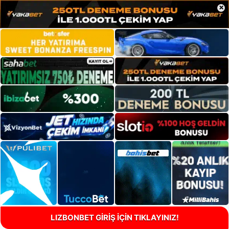
×
LIZBONBET GİRİŞ İÇİN TIKLAYINIZ!