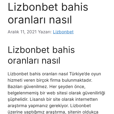
Lizbonbet bahis
oranları nasıl
Aralık 11, 2021
Yazarı:
Lizbonbet
Lizbonbet bahis
oranları nasıl
Lizbonbet bahis oranları nasıl Türkiye’de oyun
hizmeti veren birçok firma bulunmaktadır.
Bazıları güvenilmez. Her şeyden önce,
belgelenmemiş bir web sitesi olarak güvenilirliği
şüphelidir. Lisanslı bir site olarak internetten
araştırma yapmanız gerekiyor. Lizbonbet
üzerine yaptığımız araştırma, sitenin oldukça