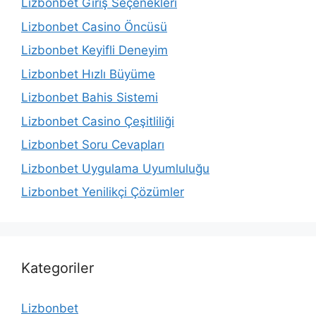
Lizbonbet Giriş Seçenekleri
Lizbonbet Casino Öncüsü
Lizbonbet Keyifli Deneyim
Lizbonbet Hızlı Büyüme
Lizbonbet Bahis Sistemi
Lizbonbet Casino Çeşitliliği
Lizbonbet Soru Cevapları
Lizbonbet Uygulama Uyumluluğu
Lizbonbet Yenilikçi Çözümler
Kategoriler
Lizbonbet