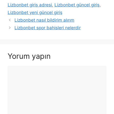
Lizbonbet giriş adresi
,
Lizbonbet güncel giriş
,
Lizbonbet yeni güncel giriş
Yazı
Lizbonbet nasıl bildirim alırım
dolaşımı
Lizbonbet spor bahisleri nelerdir
Yorum yapın
Yorum