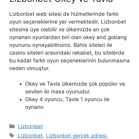
Lizbonbet web sitesi de hizmetlerinde farklı
oyun seçeneklerine yer vermektedir. Lizbonbet
sitesine üye olabilir ve ülkemizde en çok
oynanan oyunlardan biri olan okey and gobang
oyununu oynayabilirsiniz. Bahis siteleri ile
casino siteleri arasındaki rekabet, bu sitelerde
bu kadar farklı oyun seçeneklerinin bulunmasına
neden olmuştur.
Okey ve Tavla ülkemizde çok popüler ve
sevilen iki masa oyunudur.
Okey 4 oyuncu, Tavla 1 oyuncu ile
oynanır.
Kategoriler
Lizbonbet
Etiketler
Lizbonbet
,
Lizbonbet gerçek adresi
,