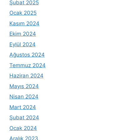
Şubat 2025
Ocak 2025
Kasım 2024
Ekim 2024
Eylül 2024
Ağustos 2024
Temmuz 2024
Haziran 2024
Mayıs 2024
Nisan 2024
Mart 2024
Şubat 2024
Ocak 2024
Aralık 2023