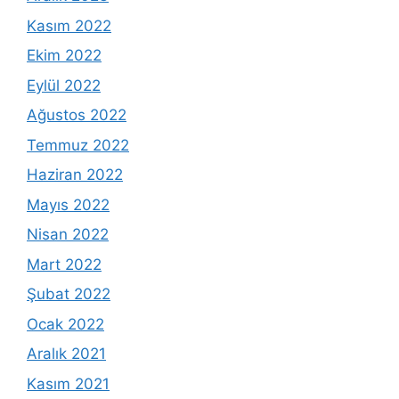
Kasım 2022
Ekim 2022
Eylül 2022
Ağustos 2022
Temmuz 2022
Haziran 2022
Mayıs 2022
Nisan 2022
Mart 2022
Şubat 2022
Ocak 2022
Aralık 2021
Kasım 2021