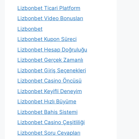
Lizbonbet Ticari Platform
Lizbonbet Video Bonusları
Lizbonbet
Lizbonbet Kupon Süreci
Lizbonbet Hesap Doğruluğu
Lizbonbet Gerçek Zamanlı
Lizbonbet Giriş Seçenekleri
Lizbonbet Casino Öncüsü
Lizbonbet Keyifli Deneyim
Lizbonbet Hızlı Büyüme
Lizbonbet Bahis Sistemi
Lizbonbet Casino Çeşitliliği
Lizbonbet Soru Cevapları