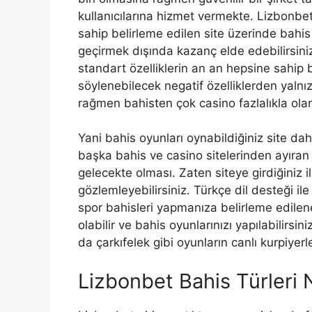
kullanıcılarına hizmet vermekte. Lizbonbe
sahip belirleme edilen site üzerinde bahis
geçirmek dışında kazanç elde edebilirsini
standart özelliklerin an an hepsine sahip b
söylenebilecek negatif özelliklerden yalnız
rağmen bahisten çok casino fazlalıkla ola
Yani bahis oyunları oynabildiğiniz site da
başka bahis ve casino sitelerinden ayıran ö
gelecekte olması. Zaten siteye girdiğiniz ilk
gözlemleyebilirsiniz. Türkçe dil desteği il
spor bahisleri yapmanıza belirleme edilen
olabilir ve bahis oyunlarınızı yapılabilirsi
da çarkıfelek gibi oyunların canlı kurpiyerl
Lizbonbet Bahis Türleri 