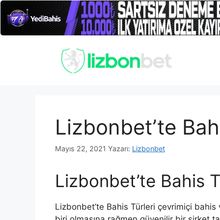
İçeriğe
atla
Lizbonbet’te Bahi
Mayıs 22, 2021
Yazarı:
Lizbonbet
Lizbonbet’te Bahis T
Lizbonbet’te Bahis Türleri çevrimiçi bahis 
biri olmasına rağmen güvenilir bir şirket 