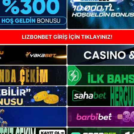
LIZBONBET GİRİŞ İÇİN TIKLAYINIZ!