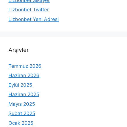
Lizbonbet Şikayet
Lizbonbet Twitter
Lizbonbet Yeni Adresi
Arşivler
Temmuz 2026
Haziran 2026
Eylül 2025
Haziran 2025
Mayıs 2025
Şubat 2025
Ocak 2025