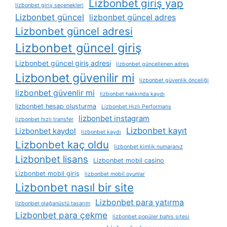
Lizbonbet giriş yap
lizbonbet giriş seçenekleri
Lizbonbet güncel
lizbonbet güncel adres
Lizbonbet güncel adresi
Lizbonbet güncel giriş
Lizbonbet güncel giriş adresi
lizbonbet güncellenen adres
Lizbonbet güvenilir mi
lizbonbet güvenlik önceliği
lizbonbet güvenlir mi
lizbonbet hakkında kaydı
lizbonbet hesap oluşturma
Lizbonbet Hızlı Performans
lizbonbet instagram
lizbonbet hızlı transfer
Lizbonbet kayıt
Lizbonbet kaydol
lizbonbet kaydı
Lizbonbet kaç oldu
lizbonbet kimlik numaranız
Lizbonbet lisans
Lizbonbet mobil casino
Lizbonbet mobil giriş
lizbonbet mobil oyunlar
Lizbonbet nasıl bir site
Lizbonbet para yatırma
lizbonbet olağanüstü tasarım
Lizbonbet para çekme
lizbonbet popüler bahis sitesi