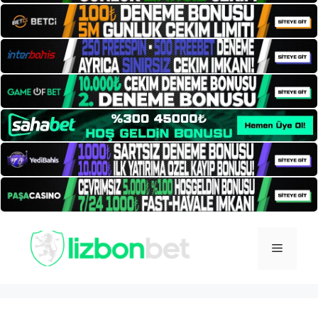
İçeriğe
atla
Menü