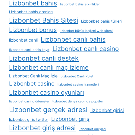
Lizbonbet bahis
lizbonbet bahis etkinlikleri
Lizbonbet bahis oranları
Lizbonbet Bahis Sitesi
Lizbonbet bahis türleri
Lizbonbet bonus
lizbonbet büyük beğeni web sitesi
Lizbonbet canlı bahis
lizbonbet canli
Lizbonbet canlı casino
lizbonbet canlı bahis kayıt
Lizbonbet canlı destek
Lizbonbet canlı maç izleme
Lizbonbet Canlı Maç İzle
Lizbonbet Canlı Rulet
Lizbonbet casino
lizbonbet casino hizmetleri
Lizbonbet casino oyunları
lizbonbet casino ödemeler
lizbonbet dünya çapında popüler
Lizbonbet gerçek adresi
lizbonbet girisi
Lizbonbet giriş
lizbonbet giris twitter
Lizbonbet giriş adresi
lizbonbet girişleri