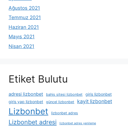
Ağustos 2021
Temmuz 2021
Haziran 2021
Mayıs 2021
Nisan 2021
Etiket Bulutu
adresi lizbonbet
giris lizbonbet
bahis sitesi lizbonbet
kayit lizbonbet
giris yap lizbonbet
güncel lizbonbet
Lizbonbet
lizbonbet adres
Lizbonbet adresi
lizbonbet adres yenileme