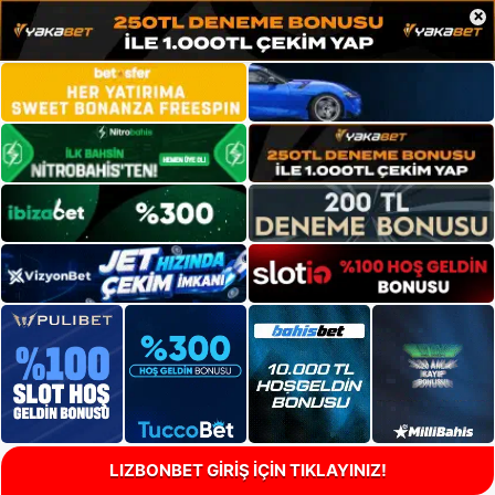
×
LIZBONBET GİRİŞ İÇİN TIKLAYINIZ!