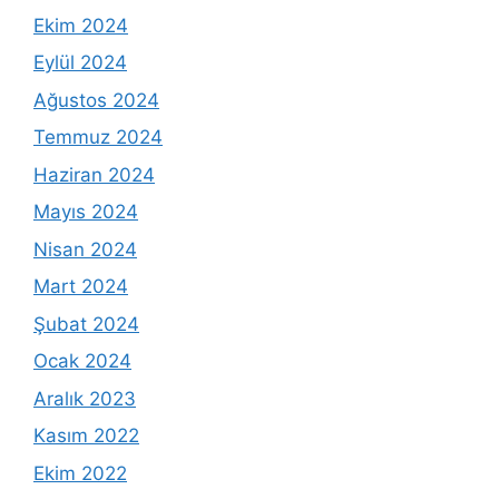
Ekim 2024
Eylül 2024
Ağustos 2024
Temmuz 2024
Haziran 2024
Mayıs 2024
Nisan 2024
Mart 2024
Şubat 2024
Ocak 2024
Aralık 2023
Kasım 2022
Ekim 2022