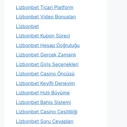
Lizbonbet Ticari Platform
Lizbonbet Video Bonusları
Lizbonbet
Lizbonbet Kupon Süreci
Lizbonbet Hesap Doğruluğu
Lizbonbet Gerçek Zamanlı
Lizbonbet Giriş Seçenekleri
Lizbonbet Casino Öncüsü
Lizbonbet Keyifli Deneyim
Lizbonbet Hızlı Büyüme
Lizbonbet Bahis Sistemi
Lizbonbet Casino Çeşitliliği
Lizbonbet Soru Cevapları