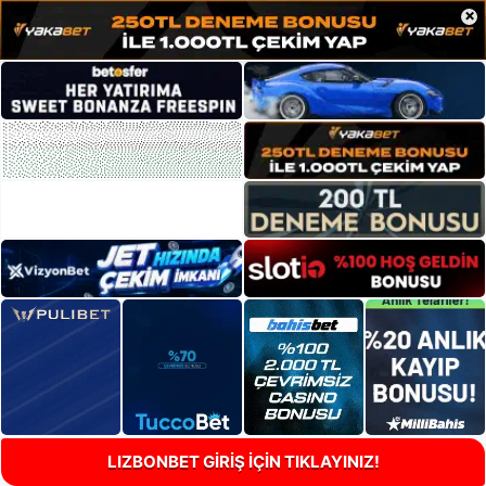
×
LIZBONBET GİRİŞ İÇİN TIKLAYINIZ!