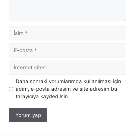
İsim
E-
posta
İnternet
sitesi
Daha sonraki yorumlarımda kullanılması için
adım, e-posta adresim ve site adresim bu
tarayıcıya kaydedilsin.