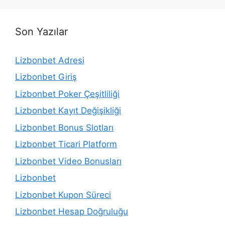
Son Yazılar
Lizbonbet Adresi
Lizbonbet Giriş
Lizbonbet Poker Çeşitliliği
Lizbonbet Kayıt Değişikliği
Lizbonbet Bonus Slotları
Lizbonbet Ticari Platform
Lizbonbet Video Bonusları
Lizbonbet
Lizbonbet Kupon Süreci
Lizbonbet Hesap Doğruluğu