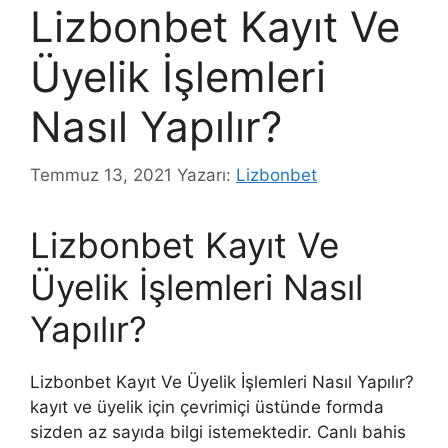
Lizbonbet Kayıt Ve
Üyelik İşlemleri
Nasıl Yapılır?
Temmuz 13, 2021
Yazarı:
Lizbonbet
Lizbonbet Kayıt Ve
Üyelik İşlemleri Nasıl
Yapılır?
Lizbonbet Kayıt Ve Üyelik İşlemleri Nasıl Yapılır?
kayıt ve üyelik için çevrimiçi üstünde formda
sizden az sayıda bilgi istemektedir. Canlı bahis