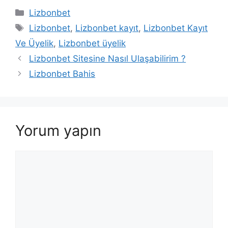
Kategoriler
Lizbonbet
Etiketler
Lizbonbet
,
Lizbonbet kayıt
,
Lizbonbet Kayıt
Ve Üyelik
,
Lizbonbet üyelik
Yazı
Lizbonbet Sitesine Nasıl Ulaşabilirim ?
dolaşımı
Lizbonbet Bahis
Yorum yapın
Yorum