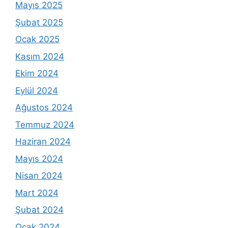
Mayıs 2025
Şubat 2025
Ocak 2025
Kasım 2024
Ekim 2024
Eylül 2024
Ağustos 2024
Temmuz 2024
Haziran 2024
Mayıs 2024
Nisan 2024
Mart 2024
Şubat 2024
Ocak 2024