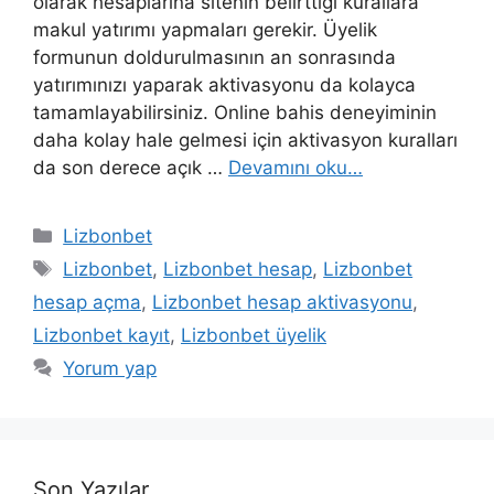
olarak hesaplarına sitenin belirttiği kurallara
makul yatırımı yapmaları gerekir. Üyelik
formunun doldurulmasının an sonrasında
yatırımınızı yaparak aktivasyonu da kolayca
tamamlayabilirsiniz. Online bahis deneyiminin
daha kolay hale gelmesi için aktivasyon kuralları
da son derece açık …
Devamını oku…
Kategoriler
Lizbonbet
Etiketler
Lizbonbet
,
Lizbonbet hesap
,
Lizbonbet
hesap açma
,
Lizbonbet hesap aktivasyonu
,
Lizbonbet kayıt
,
Lizbonbet üyelik
Yorum yap
Son Yazılar