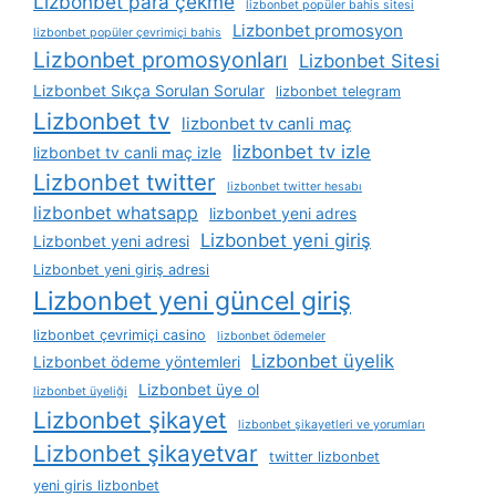
Lizbonbet para çekme
lizbonbet popüler bahis sitesi
Lizbonbet promosyon
lizbonbet popüler çevrimiçi bahis
Lizbonbet promosyonları
Lizbonbet Sitesi
Lizbonbet Sıkça Sorulan Sorular
lizbonbet telegram
Lizbonbet tv
lizbonbet tv canli maç
lizbonbet tv izle
lizbonbet tv canli maç izle
Lizbonbet twitter
lizbonbet twitter hesabı
lizbonbet whatsapp
lizbonbet yeni adres
Lizbonbet yeni giriş
Lizbonbet yeni adresi
Lizbonbet yeni giriş adresi
Lizbonbet yeni güncel giriş
lizbonbet çevrimiçi casino
lizbonbet ödemeler
Lizbonbet üyelik
Lizbonbet ödeme yöntemleri
Lizbonbet üye ol
lizbonbet üyeliği
Lizbonbet şikayet
lizbonbet şikayetleri ve yorumları
Lizbonbet şikayetvar
twitter lizbonbet
yeni giris lizbonbet