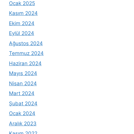
Ocak 2025
Kasım 2024
Ekim 2024
Eylül 2024
Ağustos 2024
Temmuz 2024
Haziran 2024
Mayıs 2024
Nisan 2024
Mart 2024
Şubat 2024
Ocak 2024
Aralık 2023
Kasım 2022