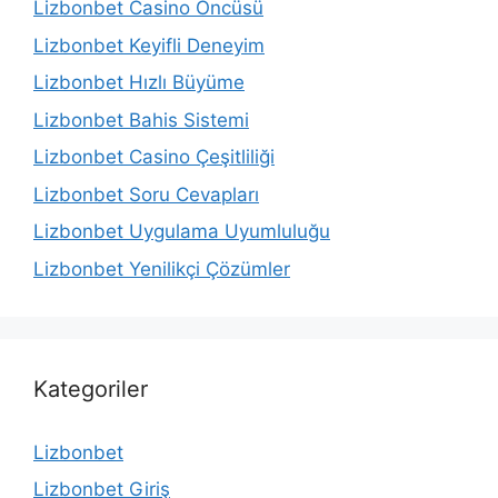
Lizbonbet Casino Öncüsü
Lizbonbet Keyifli Deneyim
Lizbonbet Hızlı Büyüme
Lizbonbet Bahis Sistemi
Lizbonbet Casino Çeşitliliği
Lizbonbet Soru Cevapları
Lizbonbet Uygulama Uyumluluğu
Lizbonbet Yenilikçi Çözümler
Kategoriler
Lizbonbet
Lizbonbet Giriş