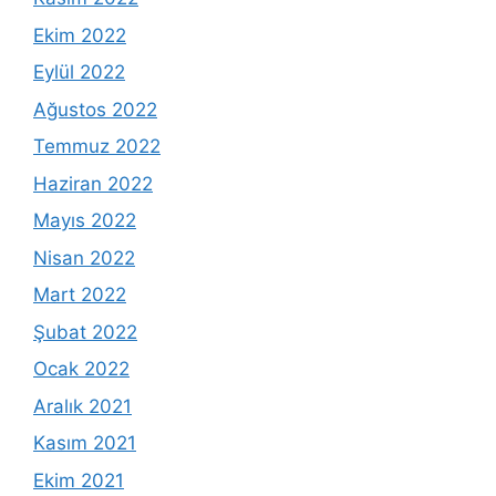
Ekim 2022
Eylül 2022
Ağustos 2022
Temmuz 2022
Haziran 2022
Mayıs 2022
Nisan 2022
Mart 2022
Şubat 2022
Ocak 2022
Aralık 2021
Kasım 2021
Ekim 2021