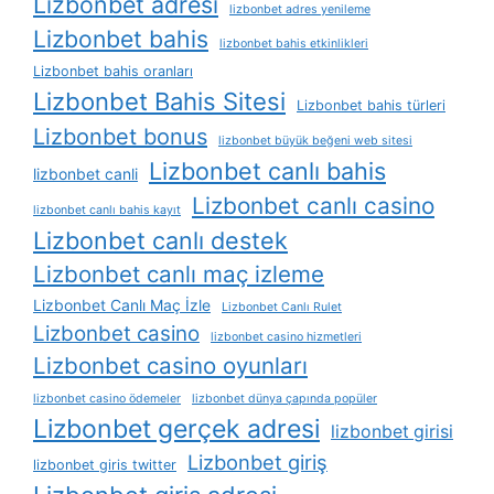
Lizbonbet adresi
lizbonbet adres yenileme
Lizbonbet bahis
lizbonbet bahis etkinlikleri
Lizbonbet bahis oranları
Lizbonbet Bahis Sitesi
Lizbonbet bahis türleri
Lizbonbet bonus
lizbonbet büyük beğeni web sitesi
Lizbonbet canlı bahis
lizbonbet canli
Lizbonbet canlı casino
lizbonbet canlı bahis kayıt
Lizbonbet canlı destek
Lizbonbet canlı maç izleme
Lizbonbet Canlı Maç İzle
Lizbonbet Canlı Rulet
Lizbonbet casino
lizbonbet casino hizmetleri
Lizbonbet casino oyunları
lizbonbet casino ödemeler
lizbonbet dünya çapında popüler
Lizbonbet gerçek adresi
lizbonbet girisi
Lizbonbet giriş
lizbonbet giris twitter