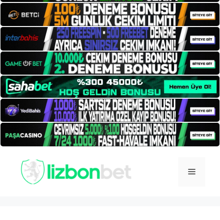
İçeriğe
atla
Menü