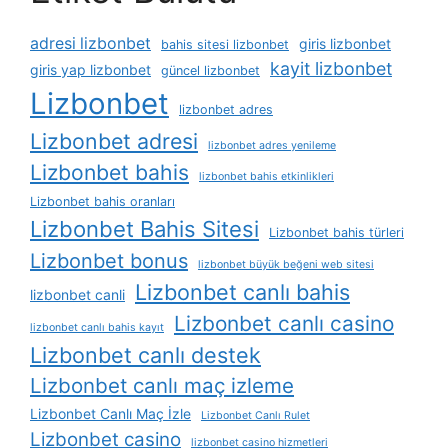
adresi lizbonbet
giris lizbonbet
bahis sitesi lizbonbet
kayit lizbonbet
giris yap lizbonbet
güncel lizbonbet
Lizbonbet
lizbonbet adres
Lizbonbet adresi
lizbonbet adres yenileme
Lizbonbet bahis
lizbonbet bahis etkinlikleri
Lizbonbet bahis oranları
Lizbonbet Bahis Sitesi
Lizbonbet bahis türleri
Lizbonbet bonus
lizbonbet büyük beğeni web sitesi
Lizbonbet canlı bahis
lizbonbet canli
Lizbonbet canlı casino
lizbonbet canlı bahis kayıt
Lizbonbet canlı destek
Lizbonbet canlı maç izleme
Lizbonbet Canlı Maç İzle
Lizbonbet Canlı Rulet
Lizbonbet casino
lizbonbet casino hizmetleri