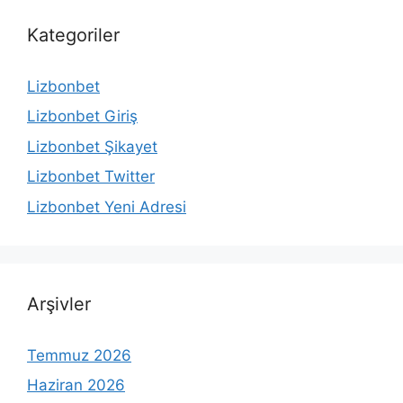
Kategoriler
Lizbonbet
Lizbonbet Giriş
Lizbonbet Şikayet
Lizbonbet Twitter
Lizbonbet Yeni Adresi
Arşivler
Temmuz 2026
Haziran 2026