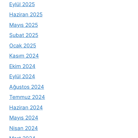
Eylül 2025
Haziran 2025
Mayıs 2025
Şubat 2025
Ocak 2025
Kasım 2024
Ekim 2024
Eylül 2024
Ağustos 2024
Temmuz 2024
Haziran 2024
Mayıs 2024
Nisan 2024