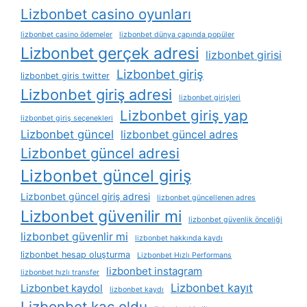
Lizbonbet casino oyunları
lizbonbet casino ödemeler
lizbonbet dünya çapında popüler
Lizbonbet gerçek adresi
lizbonbet girisi
Lizbonbet giriş
lizbonbet giris twitter
Lizbonbet giriş adresi
lizbonbet girişleri
Lizbonbet giriş yap
lizbonbet giriş seçenekleri
Lizbonbet güncel
lizbonbet güncel adres
Lizbonbet güncel adresi
Lizbonbet güncel giriş
Lizbonbet güncel giriş adresi
lizbonbet güncellenen adres
Lizbonbet güvenilir mi
lizbonbet güvenlik önceliği
lizbonbet güvenlir mi
lizbonbet hakkında kaydı
lizbonbet hesap oluşturma
Lizbonbet Hızlı Performans
lizbonbet instagram
lizbonbet hızlı transfer
Lizbonbet kayıt
Lizbonbet kaydol
lizbonbet kaydı
Lizbonbet kaç oldu