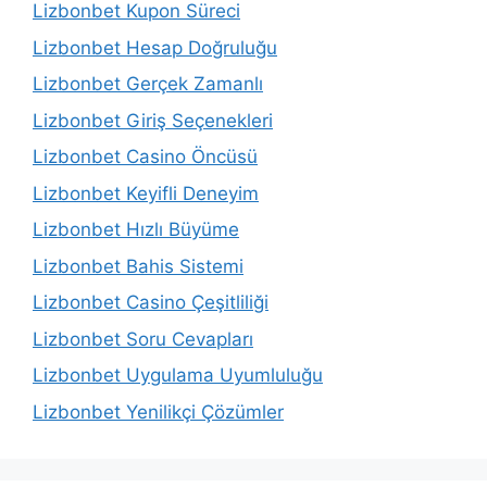
Lizbonbet Kupon Süreci
Lizbonbet Hesap Doğruluğu
Lizbonbet Gerçek Zamanlı
Lizbonbet Giriş Seçenekleri
Lizbonbet Casino Öncüsü
Lizbonbet Keyifli Deneyim
Lizbonbet Hızlı Büyüme
Lizbonbet Bahis Sistemi
Lizbonbet Casino Çeşitliliği
Lizbonbet Soru Cevapları
Lizbonbet Uygulama Uyumluluğu
Lizbonbet Yenilikçi Çözümler