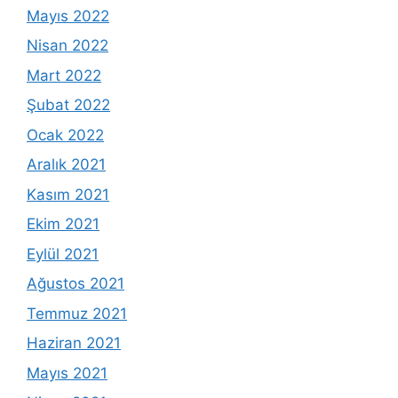
Mayıs 2022
Nisan 2022
Mart 2022
Şubat 2022
Ocak 2022
Aralık 2021
Kasım 2021
Ekim 2021
Eylül 2021
Ağustos 2021
Temmuz 2021
Haziran 2021
Mayıs 2021