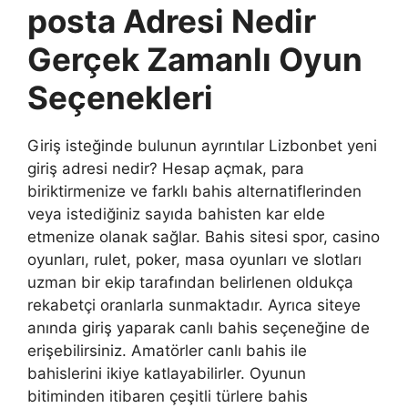
posta Adresi Nedir
Gerçek Zamanlı Oyun
Seçenekleri
Giriş isteğinde bulunun ayrıntılar Lizbonbet yeni
giriş adresi nedir? Hesap açmak, para
biriktirmenize ve farklı bahis alternatiflerinden
veya istediğiniz sayıda bahisten kar elde
etmenize olanak sağlar. Bahis sitesi spor, casino
oyunları, rulet, poker, masa oyunları ve slotları
uzman bir ekip tarafından belirlenen oldukça
rekabetçi oranlarla sunmaktadır. Ayrıca siteye
anında giriş yaparak canlı bahis seçeneğine de
erişebilirsiniz. Amatörler canlı bahis ile
bahislerini ikiye katlayabilirler. Oyunun
bitiminden itibaren çeşitli türlere bahis