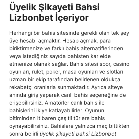
Üyelik Şikayeti Bahsi
Lizbonbet İçeriyor
Herhangi bir bahis sitesinde gerekli olan tek şey
üye hesabı açmaktır. Hesap açmak, para
biriktirmenize ve farklı bahis alternatiflerinden
veya istediğiniz sayıda bahisten kar elde
etmenize olanak sağlar. Bahis sitesi spor, casino
oyunları, rulet, poker, masa oyunları ve slotları
uzman bir ekip tarafından belirlenen oldukça
rekabetçi oranlarla sunmaktadır. Ayrıca siteye
anında giriş yaparak canlı bahis seçeneğine de
erişebilirsiniz. Amatörler canlı bahis ile
bahislerini ikiye katlayabilirler. Oyunun
bitiminden itibaren çeşitli türlere bahis
oynayabilirsiniz. Bahislere yalnızca maç bittikten
sonra belirli
üyelik şikayeti bahsi Lizbonbet