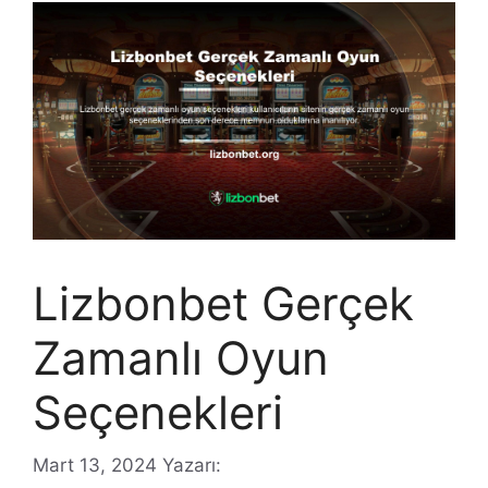
Lizbonbet Gerçek
Zamanlı Oyun
Seçenekleri
Mart 13, 2024
Yazarı: