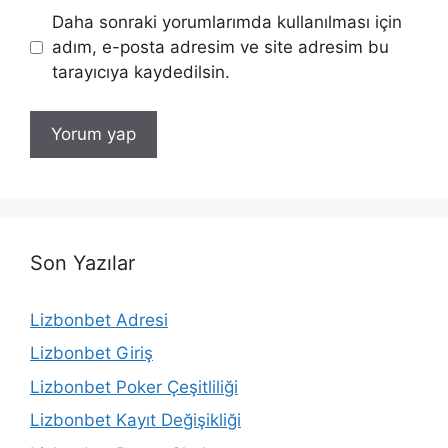
Daha sonraki yorumlarımda kullanılması için
adım, e-posta adresim ve site adresim bu
tarayıcıya kaydedilsin.
Son Yazılar
Lizbonbet Adresi
Lizbonbet Giriş
Lizbonbet Poker Çeşitliliği
Lizbonbet Kayıt Değişikliği