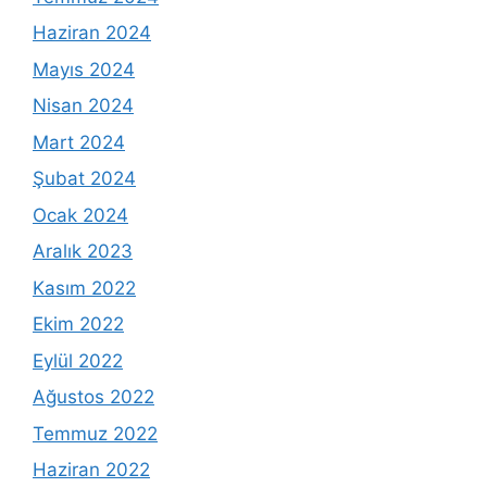
Haziran 2024
Mayıs 2024
Nisan 2024
Mart 2024
Şubat 2024
Ocak 2024
Aralık 2023
Kasım 2022
Ekim 2022
Eylül 2022
Ağustos 2022
Temmuz 2022
Haziran 2022