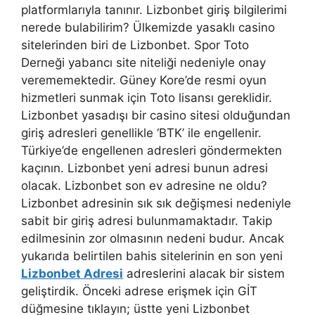
platformlarıyla tanınır. Lizbonbet giriş bilgilerimi
nerede bulabilirim? Ülkemizde yasaklı casino
sitelerinden biri de Lizbonbet. Spor Toto
Derneği yabancı site niteliği nedeniyle onay
verememektedir. Güney Kore’de resmi oyun
hizmetleri sunmak için Toto lisansı gereklidir.
Lizbonbet yasadışı bir casino sitesi olduğundan
giriş adresleri genellikle ‘BTK’ ile engellenir.
Türkiye’de engellenen adresleri göndermekten
kaçının. Lizbonbet yeni adresi bunun adresi
olacak. Lizbonbet son ev adresine ne oldu?
Lizbonbet adresinin sık sık değişmesi nedeniyle
sabit bir giriş adresi bulunmamaktadır. Takip
edilmesinin zor olmasının nedeni budur. Ancak
yukarıda belirtilen bahis sitelerinin en son yeni
Lizbonbet Adresi
adreslerini alacak bir sistem
geliştirdik. Önceki adrese erişmek için GİT
düğmesine tıklayın; üstte yeni Lizbonbet