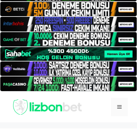
İçeriğe
atla
Menü