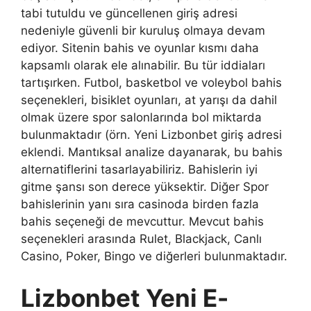
tabi tutuldu ve güncellenen giriş adresi
nedeniyle güvenli bir kuruluş olmaya devam
ediyor. Sitenin bahis ve oyunlar kısmı daha
kapsamlı olarak ele alınabilir. Bu tür iddiaları
tartışırken. Futbol, ​​basketbol ve voleybol bahis
seçenekleri, bisiklet oyunları, at yarışı da dahil
olmak üzere spor salonlarında bol miktarda
bulunmaktadır (örn. Yeni Lizbonbet giriş adresi
eklendi. Mantıksal analize dayanarak, bu bahis
alternatiflerini tasarlayabiliriz. Bahislerin iyi
gitme şansı son derece yüksektir. Diğer Spor
bahislerinin yanı sıra casinoda birden fazla
bahis seçeneği de mevcuttur. Mevcut bahis
seçenekleri arasında Rulet, Blackjack, Canlı
Casino, Poker, Bingo ve diğerleri bulunmaktadır.
Lizbonbet Yeni E-