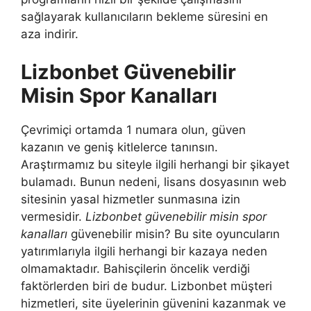
sağlayarak kullanıcıların bekleme süresini en
aza indirir.
Lizbonbet Güvenebilir
Misin Spor Kanalları
Çevrimiçi ortamda 1 numara olun, güven
kazanın ve geniş kitlelerce tanınsın.
Araştırmamız bu siteyle ilgili herhangi bir şikayet
bulamadı. Bunun nedeni, lisans dosyasının web
sitesinin yasal hizmetler sunmasına izin
vermesidir.
Lizbonbet güvenebilir misin spor
kanalları
güvenebilir misin? Bu site oyuncuların
yatırımlarıyla ilgili herhangi bir kazaya neden
olmamaktadır. Bahisçilerin öncelik verdiği
faktörlerden biri de budur. Lizbonbet müşteri
hizmetleri, site üyelerinin güvenini kazanmak ve