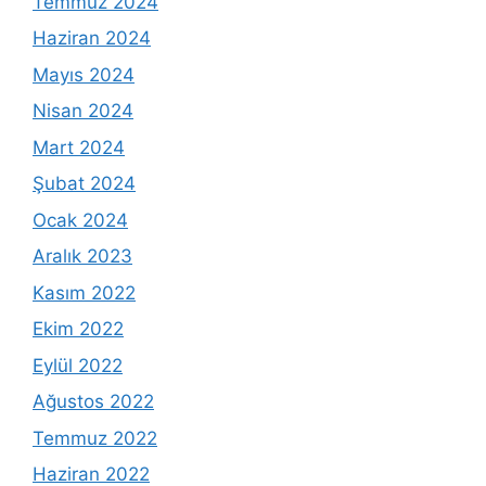
Temmuz 2024
Haziran 2024
Mayıs 2024
Nisan 2024
Mart 2024
Şubat 2024
Ocak 2024
Aralık 2023
Kasım 2022
Ekim 2022
Eylül 2022
Ağustos 2022
Temmuz 2022
Haziran 2022