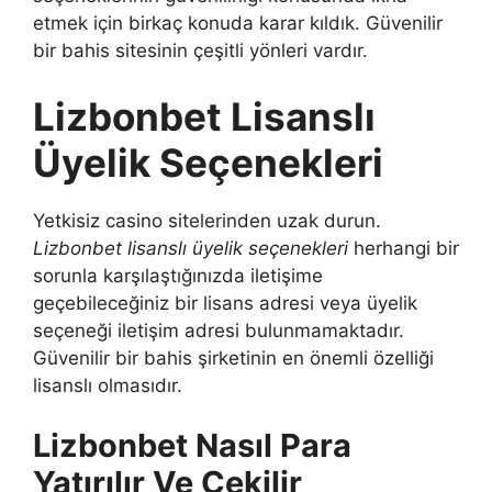
etmek için birkaç konuda karar kıldık. Güvenilir
bir bahis sitesinin çeşitli yönleri vardır.
Lizbonbet Lisanslı
Üyelik Seçenekleri
Yetkisiz casino sitelerinden uzak durun.
Lizbonbet lisanslı üyelik seçenekleri
herhangi bir
sorunla karşılaştığınızda iletişime
geçebileceğiniz bir lisans adresi veya üyelik
seçeneği iletişim adresi bulunmamaktadır.
Güvenilir bir bahis şirketinin en önemli özelliği
lisanslı olmasıdır.
Lizbonbet Nasıl Para
Yatırılır Ve Çekilir