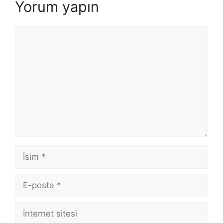
Yorum yapın
Yorum
İsim
E-
posta
İnternet
sitesi