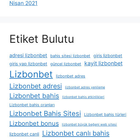
Nisan 2021
Etiket Bulutu
adresi lizbonbet
giris lizbonbet
bahis sitesi lizbonbet
kayit lizbonbet
giris yap lizbonbet
güncel lizbonbet
Lizbonbet
lizbonbet adres
Lizbonbet adresi
lizbonbet adres yenileme
Lizbonbet bahis
lizbonbet bahis etkinlikleri
Lizbonbet bahis oranları
Lizbonbet Bahis Sitesi
Lizbonbet bahis türleri
Lizbonbet bonus
lizbonbet büyük beğeni web sitesi
Lizbonbet canlı bahis
lizbonbet canli