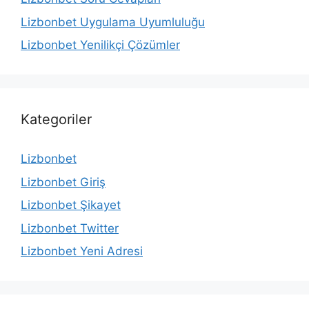
Lizbonbet Uygulama Uyumluluğu
Lizbonbet Yenilikçi Çözümler
Kategoriler
Lizbonbet
Lizbonbet Giriş
Lizbonbet Şikayet
Lizbonbet Twitter
Lizbonbet Yeni Adresi