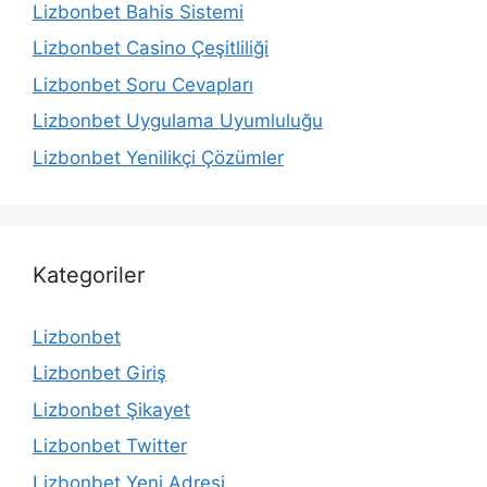
Lizbonbet Bahis Sistemi
Lizbonbet Casino Çeşitliliği
Lizbonbet Soru Cevapları
Lizbonbet Uygulama Uyumluluğu
Lizbonbet Yenilikçi Çözümler
Kategoriler
Lizbonbet
Lizbonbet Giriş
Lizbonbet Şikayet
Lizbonbet Twitter
Lizbonbet Yeni Adresi