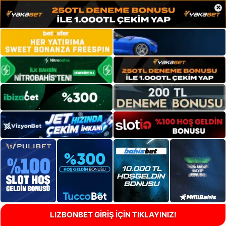
×
LIZBONBET GİRİŞ İÇİN TIKLAYINIZ!