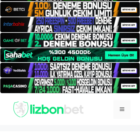
İçeriğe
atla
Menü