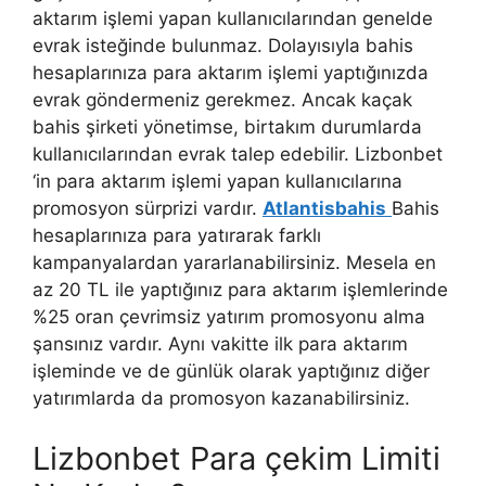
aktarım işlemi yapan kullanıcılarından genelde
evrak isteğinde bulunmaz. Dolayısıyla bahis
hesaplarınıza para aktarım işlemi yaptığınızda
evrak göndermeniz gerekmez. Ancak kaçak
bahis şirketi yönetimse, birtakım durumlarda
kullanıcılarından evrak talep edebilir. Lizbonbet
‘in para aktarım işlemi yapan kullanıcılarına
promosyon sürprizi vardır.
Atlantisbahis
Bahis
hesaplarınıza para yatırarak farklı
kampanyalardan yararlanabilirsiniz. Mesela en
az 20 TL ile yaptığınız para aktarım işlemlerinde
%25 oran çevrimsiz yatırım promosyonu alma
şansınız vardır. Aynı vakitte ilk para aktarım
işleminde ve de günlük olarak yaptığınız diğer
yatırımlarda da promosyon kazanabilirsiniz.
Lizbonbet Para çekim Limiti