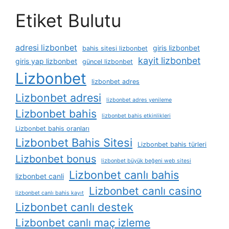
Etiket Bulutu
adresi lizbonbet
giris lizbonbet
bahis sitesi lizbonbet
kayit lizbonbet
giris yap lizbonbet
güncel lizbonbet
Lizbonbet
lizbonbet adres
Lizbonbet adresi
lizbonbet adres yenileme
Lizbonbet bahis
lizbonbet bahis etkinlikleri
Lizbonbet bahis oranları
Lizbonbet Bahis Sitesi
Lizbonbet bahis türleri
Lizbonbet bonus
lizbonbet büyük beğeni web sitesi
Lizbonbet canlı bahis
lizbonbet canli
Lizbonbet canlı casino
lizbonbet canlı bahis kayıt
Lizbonbet canlı destek
Lizbonbet canlı maç izleme