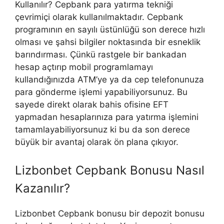
Kullanılır? Cepbank para yatırma tekniği
çevrimiçi olarak kullanılmaktadır. Cepbank
programının en sayılı üstünlüğü son derece hızlı
olması ve şahsi bilgiler noktasında bir esneklik
barındırması. Çünkü rastgele bir bankadan
hesap açtırıp mobil programlamayı
kullandığınızda ATM’ye ya da cep telefonunuza
para gönderme işlemi yapabiliyorsunuz. Bu
sayede direkt olarak bahis ofisine EFT
yapmadan hesaplarınıza para yatırma işlemini
tamamlayabiliyorsunuz ki bu da son derece
büyük bir avantaj olarak ön plana çıkıyor.
Lizbonbet Cepbank Bonusu Nasıl
Kazanılır?
Lizbonbet Cepbank bonusu bir depozit bonusu