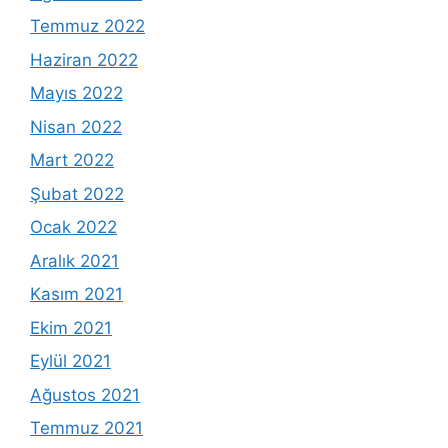
Temmuz 2022
Haziran 2022
Mayıs 2022
Nisan 2022
Mart 2022
Şubat 2022
Ocak 2022
Aralık 2021
Kasım 2021
Ekim 2021
Eylül 2021
Ağustos 2021
Temmuz 2021