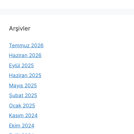
Arşivler
Temmuz 2026
Haziran 2026
Eylül 2025
Haziran 2025
Mayıs 2025
Şubat 2025
Ocak 2025
Kasım 2024
Ekim 2024