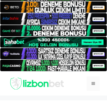
İçeriğe
atla
Menü