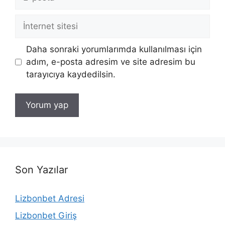
posta
İnternet
sitesi
Daha sonraki yorumlarımda kullanılması için
adım, e-posta adresim ve site adresim bu
tarayıcıya kaydedilsin.
Son Yazılar
Lizbonbet Adresi
Lizbonbet Giriş