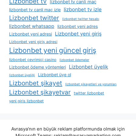
Lizbonbet tv
lizbonbet tv canli maç
lizbonbet tv izle
lizbonbet tv canli maç izle
Lizbonbet twitter
lizbonbet twitter hesabı
lizbonbet whatsapp
lizbonbet yeni adres
Lizbonbet yeni giriş
Lizbonbet yeni adresi
Lizbonbet yeni giriş adresi
Lizbonbet yeni güncel giriş
lizbonbet çevrimiçi casino
lizbonbet ödemeler
Lizbonbet üyelik
Lizbonbet ödeme yöntemleri
Lizbonbet üye ol
lizbonbet üyeliği
Lizbonbet şikayet
lizbonbet şikayetleri ve yorumları
Lizbonbet şikayetvar
twitter lizbonbet
yeni giris lizbonbet
Avrasya'nın en büyük reklam platformunda olmak için
Microsoft Teams:
reklam@avrasyamarketing.com