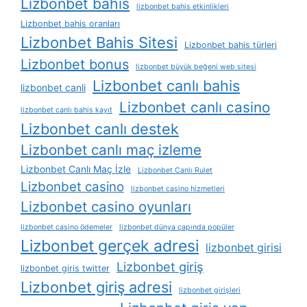
Lizbonbet bahis
lizbonbet bahis etkinlikleri
Lizbonbet bahis oranları
Lizbonbet Bahis Sitesi
Lizbonbet bahis türleri
Lizbonbet bonus
lizbonbet büyük beğeni web sitesi
Lizbonbet canlı bahis
lizbonbet canli
Lizbonbet canlı casino
lizbonbet canlı bahis kayıt
Lizbonbet canlı destek
Lizbonbet canlı maç izleme
Lizbonbet Canlı Maç İzle
Lizbonbet Canlı Rulet
Lizbonbet casino
lizbonbet casino hizmetleri
Lizbonbet casino oyunları
lizbonbet casino ödemeler
lizbonbet dünya çapında popüler
Lizbonbet gerçek adresi
lizbonbet girisi
Lizbonbet giriş
lizbonbet giris twitter
Lizbonbet giriş adresi
lizbonbet girişleri