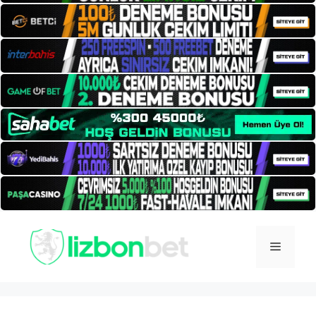
İçeriğe
atla
Menü