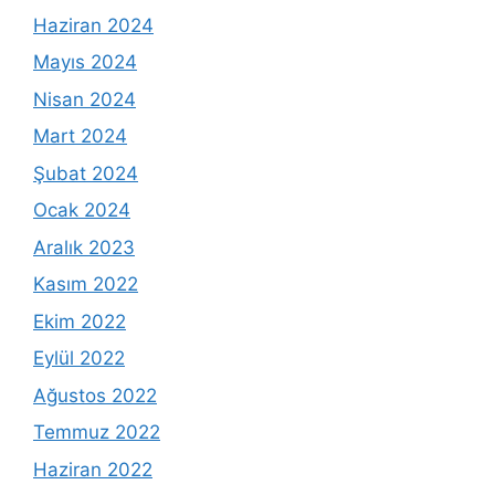
Haziran 2024
Mayıs 2024
Nisan 2024
Mart 2024
Şubat 2024
Ocak 2024
Aralık 2023
Kasım 2022
Ekim 2022
Eylül 2022
Ağustos 2022
Temmuz 2022
Haziran 2022