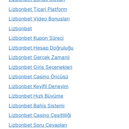
Lizbonbet Ticari Platform
Lizbonbet Video Bonusları
Lizbonbet
Lizbonbet Kupon Süreci
Lizbonbet Hesap Doğruluğu
Lizbonbet Gerçek Zamanlı
Lizbonbet Giriş Seçenekleri
Lizbonbet Casino Öncüsü
Lizbonbet Keyifli Deneyim
Lizbonbet Hızlı Büyüme
Lizbonbet Bahis Sistemi
Lizbonbet Casino Çeşitliliği
Lizbonbet Soru Cevapları