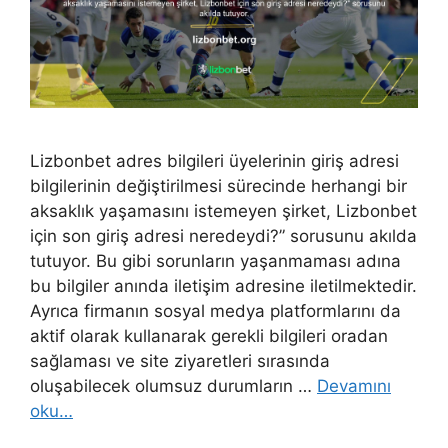
Lizbonbet adres bilgileri üyelerinin giriş adresi
bilgilerinin değiştirilmesi sürecinde herhangi bir
aksaklık yaşamasını istemeyen şirket, Lizbonbet
için son giriş adresi neredeydi?” sorusunu akılda
tutuyor. Bu gibi sorunların yaşanmaması adına
bu bilgiler anında iletişim adresine iletilmektedir.
Ayrıca firmanın sosyal medya platformlarını da
aktif olarak kullanarak gerekli bilgileri oradan
sağlaması ve site ziyaretleri sırasında
oluşabilecek olumsuz durumların …
Devamını
oku…