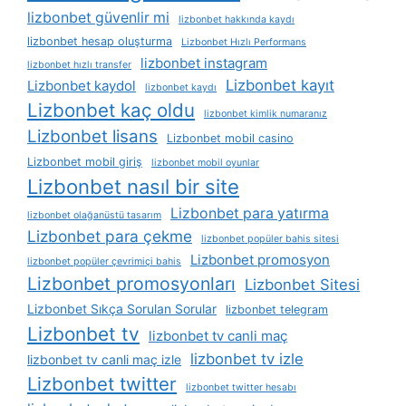
lizbonbet güvenlir mi
lizbonbet hakkında kaydı
lizbonbet hesap oluşturma
Lizbonbet Hızlı Performans
lizbonbet instagram
lizbonbet hızlı transfer
Lizbonbet kayıt
Lizbonbet kaydol
lizbonbet kaydı
Lizbonbet kaç oldu
lizbonbet kimlik numaranız
Lizbonbet lisans
Lizbonbet mobil casino
Lizbonbet mobil giriş
lizbonbet mobil oyunlar
Lizbonbet nasıl bir site
Lizbonbet para yatırma
lizbonbet olağanüstü tasarım
Lizbonbet para çekme
lizbonbet popüler bahis sitesi
Lizbonbet promosyon
lizbonbet popüler çevrimiçi bahis
Lizbonbet promosyonları
Lizbonbet Sitesi
Lizbonbet Sıkça Sorulan Sorular
lizbonbet telegram
Lizbonbet tv
lizbonbet tv canli maç
lizbonbet tv izle
lizbonbet tv canli maç izle
Lizbonbet twitter
lizbonbet twitter hesabı