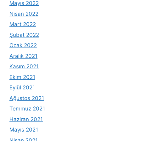
Mayıs 2022
Nisan 2022
Mart 2022
Şubat 2022
Ocak 2022
Aralık 2021
Kasım 2021
Ekim 2021
Eylül 2021
Ağustos 2021
Temmuz 2021
Haziran 2021
Mayıs 2021
Nisan 2021