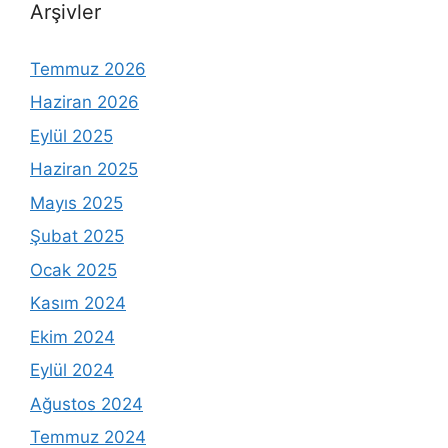
Arşivler
Temmuz 2026
Haziran 2026
Eylül 2025
Haziran 2025
Mayıs 2025
Şubat 2025
Ocak 2025
Kasım 2024
Ekim 2024
Eylül 2024
Ağustos 2024
Temmuz 2024