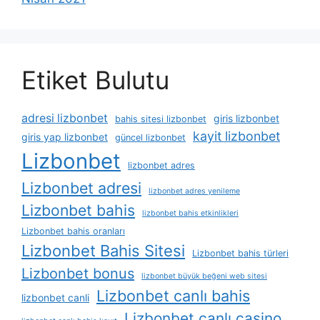
Etiket Bulutu
adresi lizbonbet
giris lizbonbet
bahis sitesi lizbonbet
kayit lizbonbet
giris yap lizbonbet
güncel lizbonbet
Lizbonbet
lizbonbet adres
Lizbonbet adresi
lizbonbet adres yenileme
Lizbonbet bahis
lizbonbet bahis etkinlikleri
Lizbonbet bahis oranları
Lizbonbet Bahis Sitesi
Lizbonbet bahis türleri
Lizbonbet bonus
lizbonbet büyük beğeni web sitesi
Lizbonbet canlı bahis
lizbonbet canli
Lizbonbet canlı casino