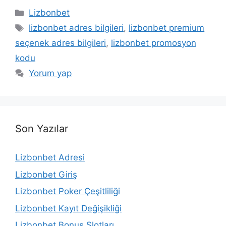
Kategoriler
Lizbonbet
Etiketler
lizbonbet adres bilgileri
,
lizbonbet premium
seçenek adres bilgileri
,
lizbonbet promosyon
kodu
Yorum yap
Son Yazılar
Lizbonbet Adresi
Lizbonbet Giriş
Lizbonbet Poker Çeşitliliği
Lizbonbet Kayıt Değişikliği
Lizbonbet Bonus Slotları