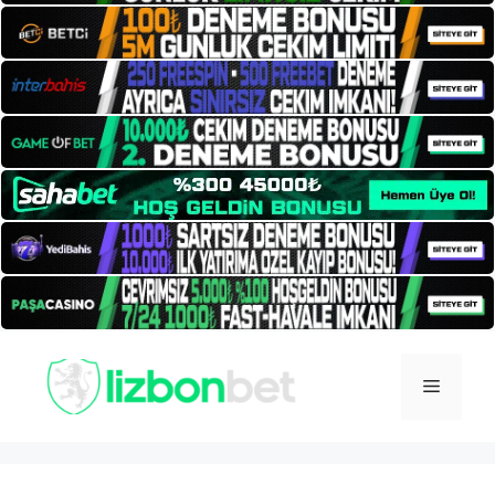
İçeriğe
atla
Menü