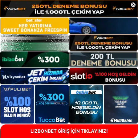
×
LIZBONBET GİRİŞ İÇİN TIKLAYINIZ!