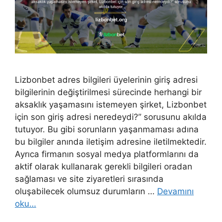
Lizbonbet adres bilgileri üyelerinin giriş adresi
bilgilerinin değiştirilmesi sürecinde herhangi bir
aksaklık yaşamasını istemeyen şirket, Lizbonbet
için son giriş adresi neredeydi?” sorusunu akılda
tutuyor. Bu gibi sorunların yaşanmaması adına
bu bilgiler anında iletişim adresine iletilmektedir.
Ayrıca firmanın sosyal medya platformlarını da
aktif olarak kullanarak gerekli bilgileri oradan
sağlaması ve site ziyaretleri sırasında
oluşabilecek olumsuz durumların …
Devamını
oku…