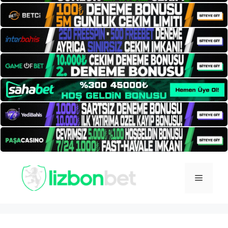
İçeriğe
atla
Menü