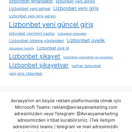
lizbonbet whatsapp
lizbonbet yeni adres
Lizbonbet yeni giriş
Lizbonbet yeni adresi
Lizbonbet yeni giriş adresi
Lizbonbet yeni güncel giriş
lizbonbet çevrimiçi casino
lizbonbet ödemeler
Lizbonbet üyelik
Lizbonbet ödeme yöntemleri
Lizbonbet üye ol
lizbonbet üyeliği
Lizbonbet şikayet
lizbonbet şikayetleri ve yorumları
Lizbonbet şikayetvar
twitter lizbonbet
yeni giris lizbonbet
Avrasya'nın en büyük reklam platformunda olmak için
Microsoft Teams:
reklam@avrasyamarketing.com
adresimizden veya Telegram: @Avrasyamarketing
adresimizden irtibat kurabilirsiniz. (Tek iletişim
adreslerimiz teams / telegram ve mail adresimizdir.