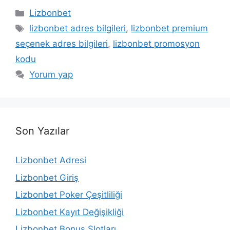
Kategoriler
Lizbonbet
Etiketler
lizbonbet adres bilgileri
,
lizbonbet premium
seçenek adres bilgileri
,
lizbonbet promosyon
kodu
Yorum yap
Son Yazılar
Lizbonbet Adresi
Lizbonbet Giriş
Lizbonbet Poker Çeşitliliği
Lizbonbet Kayıt Değişikliği
Lizbonbet Bonus Slotları