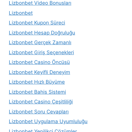
Lizbonbet Video Bonusları
Lizbonbet
Lizbonbet Kupon Süreci
Lizbonbet Hesap Doğruluğu
Lizbonbet Gerçek Zamanlı
Lizbonbet Giriş Seçenekleri
Lizbonbet Casino Öncüsü
Lizbonbet Keyifli Deneyim
Lizbonbet Hızlı Büyüme
Lizbonbet Bahis Sistemi
Lizbonbet Casino Çeşitliliği
Lizbonbet Soru Cevapları
Lizbonbet Uygulama Uyumluluğu
Lizbonbet Yenilikçi Çözümler