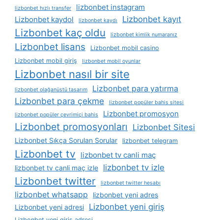
lizbonbet instagram
lizbonbet hızlı transfer
Lizbonbet kayıt
Lizbonbet kaydol
lizbonbet kaydı
Lizbonbet kaç oldu
lizbonbet kimlik numaranız
Lizbonbet lisans
Lizbonbet mobil casino
Lizbonbet mobil giriş
lizbonbet mobil oyunlar
Lizbonbet nasıl bir site
Lizbonbet para yatırma
lizbonbet olağanüstü tasarım
Lizbonbet para çekme
lizbonbet popüler bahis sitesi
Lizbonbet promosyon
lizbonbet popüler çevrimiçi bahis
Lizbonbet promosyonları
Lizbonbet Sitesi
Lizbonbet Sıkça Sorulan Sorular
lizbonbet telegram
Lizbonbet tv
lizbonbet tv canli maç
lizbonbet tv izle
lizbonbet tv canli maç izle
Lizbonbet twitter
lizbonbet twitter hesabı
lizbonbet whatsapp
lizbonbet yeni adres
Lizbonbet yeni giriş
Lizbonbet yeni adresi
Lizbonbet yeni giriş adresi