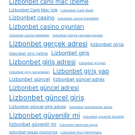
Lizbonbet canlı maç izleme
Lizbonbet Canlı Maç İzle
Lizbonbet Canlı Rulet
Lizbonbet casino
lizbonbet casino hizmetleri
Lizbonbet casino oyunları
lizbonbet casino ödemeler
lizbonbet dünya çapında popüler
Lizbonbet gerçek adresi
lizbonbet girisi
Lizbonbet giriş
lizbonbet giris twitter
Lizbonbet giriş adresi
lizbonbet girişleri
Lizbonbet giriş yap
lizbonbet giriş seçenekleri
Lizbonbet güncel
lizbonbet güncel adres
Lizbonbet güncel adresi
Lizbonbet güncel giriş
Lizbonbet güncel giriş adresi
lizbonbet güncellenen adres
Lizbonbet güvenilir mi
lizbonbet güvenlik önceliği
lizbonbet güvenlir mi
lizbonbet hakkında kaydı
lizbonbet hesap oluşturma
Lizbonbet Hızlı Performans