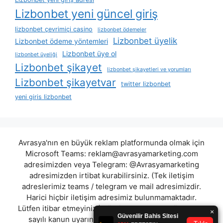
Lizbonbet yeni güncel giriş
lizbonbet çevrimiçi casino
lizbonbet ödemeler
Lizbonbet üyelik
Lizbonbet ödeme yöntemleri
Lizbonbet üye ol
lizbonbet üyeliği
Lizbonbet şikayet
lizbonbet şikayetleri ve yorumları
Lizbonbet şikayetvar
twitter lizbonbet
yeni giris lizbonbet
Avrasya'nın en büyük reklam platformunda olmak için
Microsoft Teams:
reklam@avrasyamarketing.com
adresimizden veya Telegram: @Avrasyamarketing
adresimizden irtibat kurabilirsiniz. (Tek iletişim
adreslerimiz teams / telegram ve mail adresimizdir.
Harici hiçbir iletişim adresimiz bulunmamaktadır.
Lütfen itibar etmeyiniz.) Türkiye yasalarına göre 7258
sayılı kanun uyarınca yasa dışı bahis oynamanın