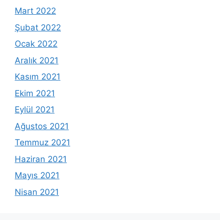
Mart 2022
Şubat 2022
Ocak 2022
Aralık 2021
Kasım 2021
Ekim 2021
Eylül 2021
Ağustos 2021
Temmuz 2021
Haziran 2021
Mayıs 2021
Nisan 2021